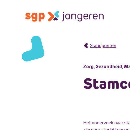
Standpunten
Zorg, Gezondheid, M
Stamc
Het onderzoek naar sta
zijn voor allerlei toep