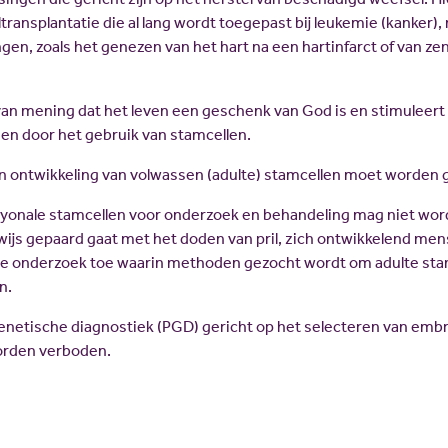
ransplantatie die al lang wordt toegepast bij leukemie (kanker),
en, zoals het genezen van het hart na een hartinfarct of van ze
van mening dat het leven een geschenk van God is en stimulee
den door het gebruik van stamcellen.
 ontwikkeling van volwassen (adulte) stamcellen moet worden 
yonale stamcellen voor onderzoek en behandeling mag niet wo
wijs gepaard gaat met het doden van pril, zich ontwikkelend mense
e onderzoek toe waarin methoden gezocht wordt om adulte stam
n.
enetische diagnostiek (PGD) gericht op het selecteren van emb
orden verboden.