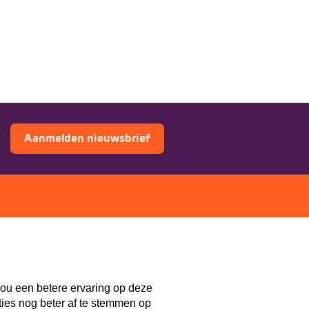
Aanmelden nieuwsbrief
ers
Doe mee
Lid worden
th
Vacatures
ou een betere ervaring op deze
Doneren
ties nog beter af te stemmen op