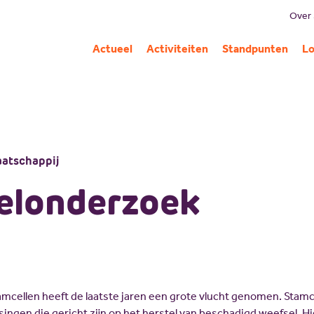
Over
B
Actueel
Activiteiten
Standpunten
Lo
Mi
G
C
Pa
aatschappij
A
elonderzoek
mcellen heeft de laatste jaren een grote vlucht genomen. Stamcel
assingen die gericht zijn op het herstel van beschadigd weefsel. H