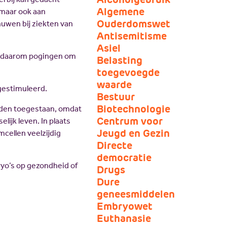
JV Pakket
Algemene
 maar ook aan
Ouderdomswet
nuwen bij ziekten van
Antisemitisme
Asiel
rt daarom pogingen om
Belasting
toegevoegde
waarde
gestimuleerd.
Bestuur
Biotechnologie
rden toegestaan, omdat
Centrum voor
lijk leven. In plaats
Jeugd en Gezin
cellen veelzijdig
Directe
democratie
ryo’s op gezondheid of
Drugs
Dure
geneesmiddelen
Embryowet
Euthanasie