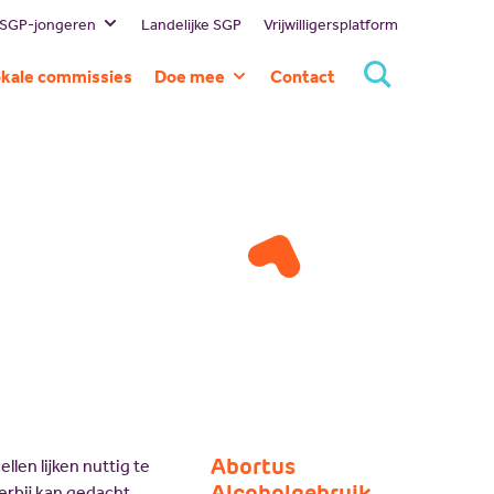
 SGP-jongeren
Landelijke SGP
Vrijwilligersplatform
estuur
kale commissies
Doe mee
Contact
ssie en visie
Lid worden
eschiedenis
Doneren
ommissies
Sponsoren
rtners
Magazines
NBI
Vacatures
Scholing
Nieuw politiek talent
Gastlessen
Activiteitenkalender
Spreekbeurtpakket
Abortus
len lijken nuttig te
Alcoholgebruik
ierbij kan gedacht