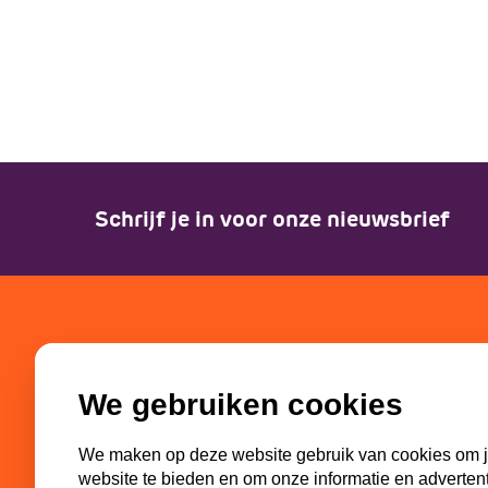
Schrijf je in voor onze nieuwsbrief
SGP-jongeren
Partn
We gebruiken cookies
Bestuur
SGP
Missie en visie
ECP-You
We maken op deze website gebruik van cookies om j
Geschiedenis
WI-SGP
website te bieden en om onze informatie en adverten