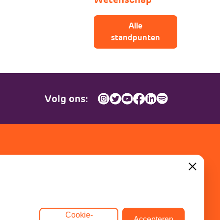
Alle
standpunten
Volg ons:
Contact
Close
Dinkel 7
3086 HB Rotterdam
Cookie-
Accepteren