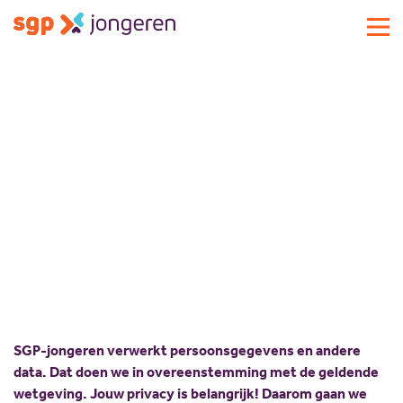
Actueel
Privacybeleid
Activiteiten
Standpunten
Alles weten over ons privacybeleid? Je leest het
Lokale commissies
in ons privacyreglement.
Doe mee
Contact
Doe mee
Over SGP-jongeren
Lid worden
Landelijke SGP
Doneren
Over SGP-jongeren
Vrijwilligersplatform
Sponsoren
Bestuur
SGP-jongeren verwerkt persoonsgegevens en andere
Magazines
Missie en visie
data. Dat doen we in overeenstemming met de geldende
Vacatures
Geschiedenis
wetgeving. Jouw privacy is belangrijk! Daarom gaan we