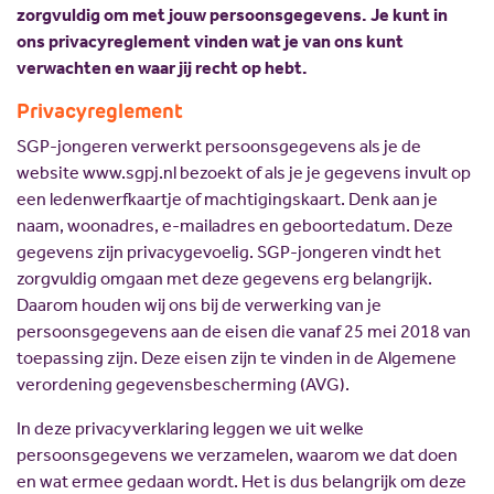
Scholing
Commissies
zorgvuldig om met jouw persoonsgegevens. Je kunt in
ons privacyreglement vinden wat je van ons kunt
Nieuw politiek talent
Partners
verwachten en waar jij recht op hebt.
Gastlessen
ANBI
Privacyreglement
Activiteitenkalender
SGP-jongeren verwerkt persoonsgegevens als je de
Spreekbeurtpakket
website www.sgpj.nl bezoekt of als je je gegevens invult op
een ledenwerfkaartje of machtigingskaart. Denk aan je
JV Pakket
naam, woonadres, e-mailadres en geboortedatum. Deze
gegevens zijn privacygevoelig. SGP-jongeren vindt het
zorgvuldig omgaan met deze gegevens erg belangrijk.
Daarom houden wij ons bij de verwerking van je
persoonsgegevens aan de eisen die vanaf 25 mei 2018 van
toepassing zijn. Deze eisen zijn te vinden in de Algemene
verordening gegevensbescherming (AVG).
In deze privacyverklaring leggen we uit welke
persoonsgegevens we verzamelen, waarom we dat doen
en wat ermee gedaan wordt. Het is dus belangrijk om deze