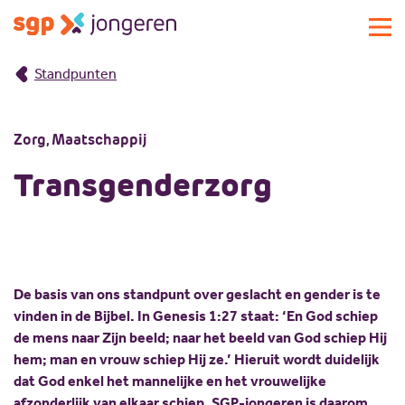
Standpunten
Actueel
Activiteiten
Zorg, Maatschappij
Standpunten
Lokale commissies
Transgenderzorg
Doe mee
Contact
Doe mee
Over SGP-jongeren
Lid worden
Landelijke SGP
Doneren
Over SGP-jongeren
De basis van ons standpunt over geslacht en gender is te
vinden in de Bijbel. In Genesis 1:27 staat: ‘En God schiep
Vrijwilligersplatform
Sponsoren
Bestuur
de mens naar Zijn beeld; naar het beeld van God schiep Hij
Magazines
Missie en visie
hem; man en vrouw schiep Hij ze.’ Hieruit wordt duidelijk
dat God enkel het mannelijke en het vrouwelijke
Vacatures
Geschiedenis
afzonderlijk van elkaar schiep. SGP-jongeren is daarom