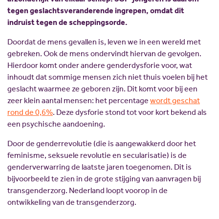
Scholing
Commissies
tegen geslachtsveranderende ingrepen, omdat dit
indruist tegen de scheppingsorde.
Nieuw politiek talent
Partners
Gastlessen
ANBI
Doordat de mens gevallen is, leven we in een wereld met
gebreken. Ook de mens ondervindt hiervan de gevolgen.
Activiteitenkalender
Hierdoor komt onder andere genderdysforie voor, wat
Spreekbeurtpakket
inhoudt dat sommige mensen zich niet thuis voelen bij het
geslacht waarmee ze geboren zijn. Dit komt voor bij een
JV Pakket
zeer klein aantal mensen: het percentage
wordt geschat
rond de 0,6%
. Deze dysforie stond tot voor kort bekend als
een psychische aandoening.
Door de genderrevolutie (die is aangewakkerd door het
feminisme, seksuele revolutie en secularisatie) is de
genderverwarring de laatste jaren toegenomen. Dit is
bijvoorbeeld te zien in de grote stijging van aanvragen bij
transgenderzorg. Nederland loopt voorop in de
ontwikkeling van de transgenderzorg.