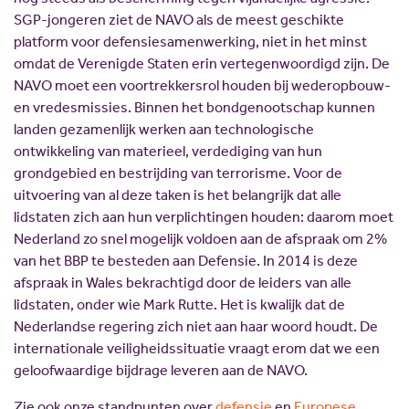
Scholing
Commissies
SGP-jongeren ziet de NAVO als de meest geschikte
platform voor defensiesamenwerking, niet in het minst
Nieuw politiek talent
Partners
omdat de Verenigde Staten erin vertegenwoordigd zijn. De
Gastlessen
ANBI
NAVO moet een voortrekkersrol houden bij wederopbouw-
Activiteitenkalender
en vredesmissies. Binnen het bondgenootschap kunnen
landen gezamenlijk werken aan technologische
Spreekbeurtpakket
ontwikkeling van materieel, verdediging van hun
JV Pakket
grondgebied en bestrijding van terrorisme. Voor de
uitvoering van al deze taken is het belangrijk dat alle
lidstaten zich aan hun verplichtingen houden: daarom moet
Nederland zo snel mogelijk voldoen aan de afspraak om 2%
van het BBP te besteden aan Defensie. In 2014 is deze
afspraak in Wales bekrachtigd door de leiders van alle
lidstaten, onder wie Mark Rutte. Het is kwalijk dat de
Nederlandse regering zich niet aan haar woord houdt. De
internationale veiligheidssituatie vraagt erom dat we een
geloofwaardige bijdrage leveren aan de NAVO.
Zie ook onze standpunten over
defensie
en
Europese