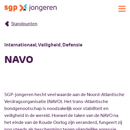
Standpunten
Actueel
Activiteiten
Internationaal, Veiligheid, Defensie
Standpunten
Lokale commissies
NAVO
Doe mee
Contact
Doe mee
Over SGP-jongeren
Lid worden
Landelijke SGP
Doneren
Over SGP-jongeren
SGP-jongeren hecht veel waarde aan de Noord-Atlantische
Verdragsorganisatie (NAVO). Het trans-Atlantische
Vrijwilligersplatform
Sponsoren
Bestuur
bondgenootschap is noodzakelijk voor stabiliteit en
Magazines
Missie en visie
veiligheid in de wereld. Hoewel de taken van de NAVO na
het einde van de Koude Oorlog zijn veranderd, fungeert zij
Vacatures
Geschiedenis
nog steeds als bescherming tegen vijandelijke agressie.