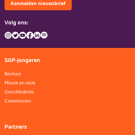
Aanmelden nieuwsbrief
Volg ons:
SGP-jongeren
Bestuur
Missie en visie
Geschiedenis
Commissies
Partners