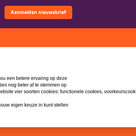
Aanmelden nieuwsbrief
ers
Doe mee
Lid worden
th
Vacatures
ou een betere ervaring op deze
Doneren
ties nog beter af te stemmen op
Sponsoren
site vier soorten cookies: functionele cookies, voorkeurscook
ouw eigen keuze in kunt stellen