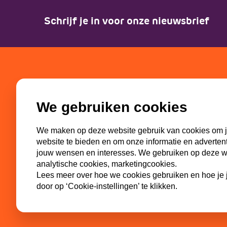
Schrijf je in voor onze nieuwsbrief
SGP-jongeren
Partn
We gebruiken cookies
Bestuur
SGP
Missie en visie
ECP-You
We maken op deze website gebruik van cookies om j
Geschiedenis
WI-SGP
website te bieden en om onze informatie en adverten
Commissies
Lokaal
jouw wensen en interesses. We gebruiken op deze web
analytische cookies, marketingcookies.
Lees meer over hoe we cookies gebruiken en hoe je j
door op ‘Cookie-instellingen’ te klikken.
Privacybeleid
Cookiebeleid
ANBI