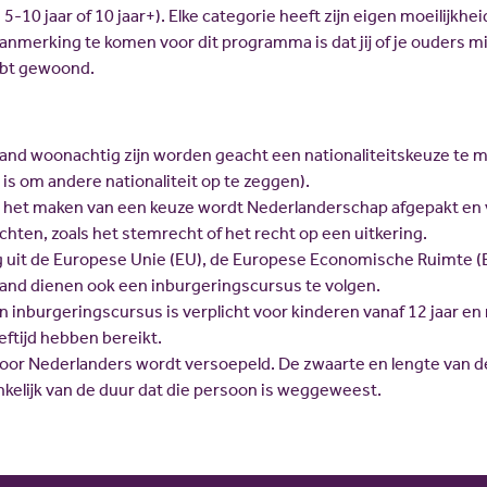
 5-10 jaar of 10 jaar+). Elke categorie heeft zijn eigen moeilijkhe
nmerking te komen voor dit programma is dat jij of je ouders m
ebt gewoond.
rland woonachtig zijn worden geacht een nationaliteitskeuze te 
 is om andere nationaliteit op te zeggen).
an het maken van een keuze wordt Nederlanderschap afgepakt en 
chten, zoals het stemrecht of het recht op een uitkering.
 uit de Europese Unie (EU), de Europese Economische Ruimte (
rland dienen ook een inburgeringscursus te volgen.
n inburgeringscursus is verplicht voor kinderen vanaf 12 jaar e
eftijd hebben bereikt.
oor Nederlanders wordt versoepeld. De zwaarte en lengte van d
nkelijk van de duur dat die persoon is weggeweest.