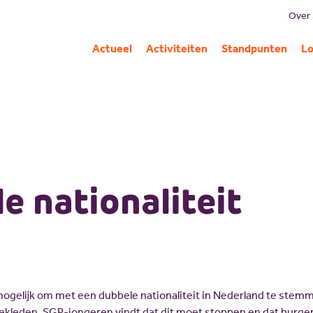
Over
B
Actueel
Activiteiten
Standpunten
Lo
Mi
G
C
Pa
A
e nationaliteit
ogelijk om met een dubbele nationaliteit in Nederland te stem
ekleden. SGP-jongeren vindt dat dit moet stoppen en dat burge