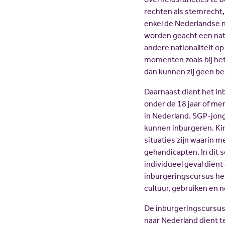
rechten als stemrecht,
enkel de Nederlandse n
worden geacht een nati
andere nationaliteit op
momenten zoals bij het d
dan kunnen zij geen be
Daarnaast dient het in
onder de 18 jaar of me
in Nederland. SGP-jong
kunnen inburgeren. Kin
situaties zijn waarin m
gehandicapten. In dit 
individueel geval dien
inburgeringscursus her
cultuur, gebruiken en
De inburgeringscursus 
naar Nederland dient t