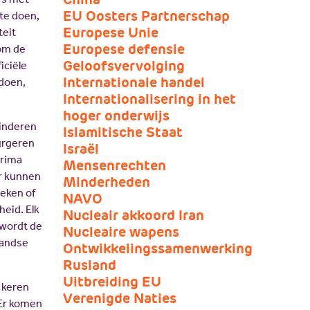
JV Pakket
EU Oosters Partnerschap
 te doen,
Europese Unie
teit
Europese defensie
 om de
Geloofsvervolging
iciële
Internationale handel
 doen,
Internationalisering in het
hoger onderwijs
kinderen
Islamitische Staat
burgeren
Israël
prima
Mensenrechten
Er kunnen
Minderheden
ieken of
NAVO
heid. Elk
Nucleair akkoord Iran
 wordt de
Nucleaire wapens
landse
Ontwikkelingssamenwerking
Rusland
Uitbreiding EU
 keren
Verenigde Naties
 Er komen