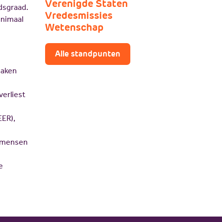
Verenigde Staten
idsgraad.
Vredesmissies
inimaal
Wetenschap
Alle standpunten
maken
verliest
EER),
n mensen
e