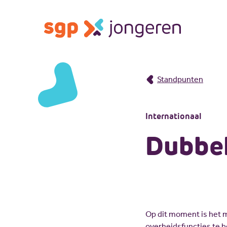
Standpunten
Internationaal
Dubbel
Op dit moment is het m
overheidsfuncties te b