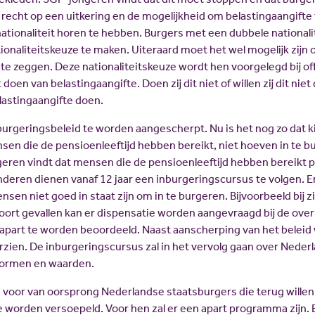
 recht op een uitkering en de mogelijkheid om belastingaangifte
ationaliteit horen te hebben. Burgers met een dubbele nationali
onaliteitskeuze te maken. Uiteraard moet het wel mogelijk zijn
 te zeggen. Deze nationaliteitskeuze wordt hen voorgelegd bij off
oen van belastingaangifte. Doen zij dit niet of willen zij dit niet
lastingaangifte doen.
burgeringsbeleid te worden aangescherpt. Nu is het nog zo dat 
nsen die de pensioenleeftijd hebben bereikt, niet hoeven in te 
eren vindt dat mensen die de pensioenleeftijd hebben bereikt 
deren dienen vanaf 12 jaar een inburgeringscursus te volgen. 
ensen niet goed in staat zijn om in te burgeren. Bijvoorbeeld bij z
soort gevallen kan er dispensatie worden aangevraagd bij de over
t apart te worden beoordeeld. Naast aanscherping van het beleid
zien. De inburgeringscursus zal in het vervolg gaan over Neder
 normen en waarden.
voor van oorsprong Nederlandse staatsburgers die terug willen
e worden versoepeld. Voor hen zal er een apart programma zijn.