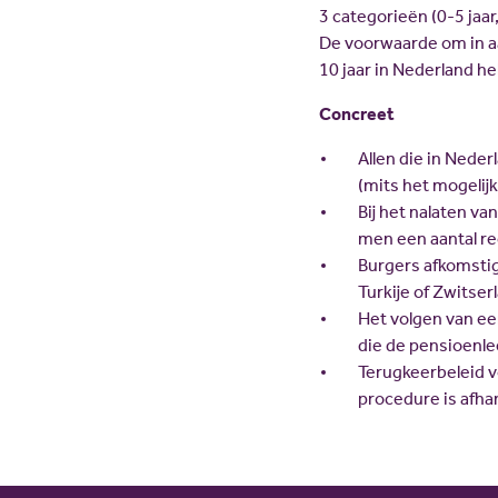
3 categorieën (0-5 jaar,
De voorwaarde om in aa
10 jaar in Nederland h
Concreet
Allen die in Nede
(mits het mogelijk
Bij het nalaten v
men een aantal re
Burgers afkomstig
Turkije of Zwitse
Het volgen van ee
die de pensioenle
Terugkeerbeleid v
procedure is afha