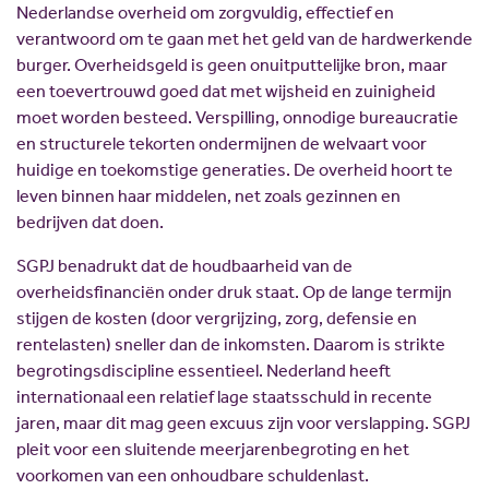
Nederlandse overheid om zorgvuldig, effectief en
Scholing
Commissies
verantwoord om te gaan met het geld van de hardwerkende
Nieuw politiek talent
Partners
burger. Overheidsgeld is geen onuitputtelijke bron, maar
Gastlessen
ANBI
een toevertrouwd goed dat met wijsheid en zuinigheid
moet worden besteed. Verspilling, onnodige bureaucratie
Activiteitenkalender
en structurele tekorten ondermijnen de welvaart voor
Spreekbeurtpakket
huidige en toekomstige generaties. De overheid hoort te
leven binnen haar middelen, net zoals gezinnen en
JV Pakket
bedrijven dat doen.
SGPJ benadrukt dat de houdbaarheid van de
overheidsfinanciën onder druk staat. Op de lange termijn
stijgen de kosten (door vergrijzing, zorg, defensie en
rentelasten) sneller dan de inkomsten. Daarom is strikte
begrotingsdiscipline essentieel. Nederland heeft
internationaal een relatief lage staatsschuld in recente
jaren, maar dit mag geen excuus zijn voor verslapping. SGPJ
pleit voor een sluitende meerjarenbegroting en het
voorkomen van een onhoudbare schuldenlast.