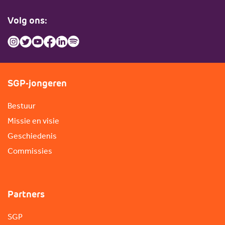
Volg ons:
SGP-jongeren
Bestuur
Missie en visie
Geschiedenis
Commissies
Partners
SGP