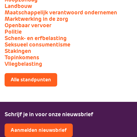
Landbouw
Maatschappelijk verantwoord ondernemen
Marktwerking in de zorg
Openbaar vervoer
Politie
Schenk- en erfbelasting
Seksueel consumentisme
Stakingen
Topinkomens
Vliegbelasting
Alle standpunten
Schrijf je in voor onze nieuwsbrief
Aanmelden nieuwsbrief