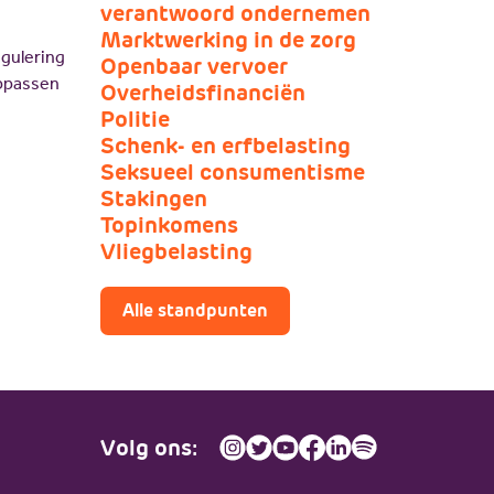
verantwoord ondernemen
Marktwerking in de zorg
egulering
Openbaar vervoer
oppassen
Overheidsfinanciën
Politie
Schenk- en erfbelasting
Seksueel consumentisme
Stakingen
Topinkomens
Vliegbelasting
Alle standpunten
Volg ons: