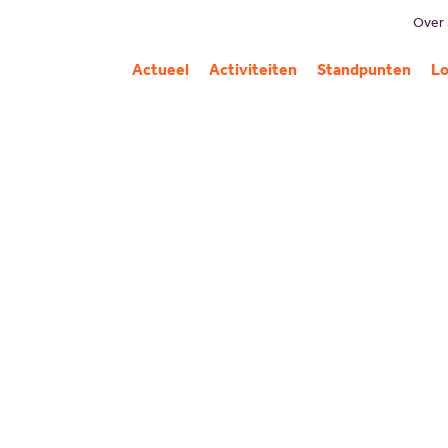
Over
B
Actueel
Activiteiten
Standpunten
Lo
Mi
G
C
Pa
A
iële sector