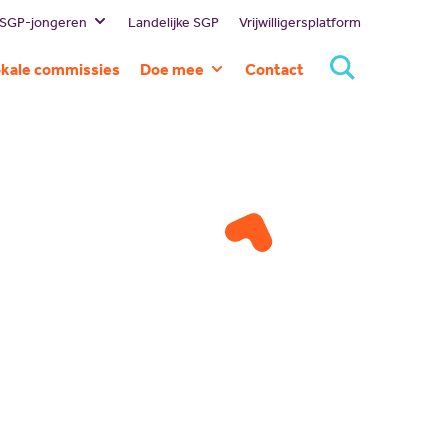
 SGP-jongeren
Landelijke SGP
Vrijwilligersplatform
estuur
kale commissies
Doe mee
Contact
ssie en visie
Lid worden
eschiedenis
Doneren
ommissies
Sponsoren
rtners
Magazines
NBI
Vacatures
Scholing
Nieuw politiek talent
Gastlessen
Activiteitenkalender
Spreekbeurtpakket