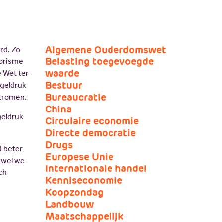
JV Pakket
Algemene Ouderdomswet
rd. Zo
Belasting toegevoegde
rorisme
waarde
e Wet ter
Bestuur
egeldruk
Bureaucratie
stromen.
China
geldruk
Circulaire economie
Directe democratie
Drugs
d beter
Europese Unie
ewel we
Internationale handel
ch
Kenniseconomie
Koopzondag
Landbouw
Maatschappelijk