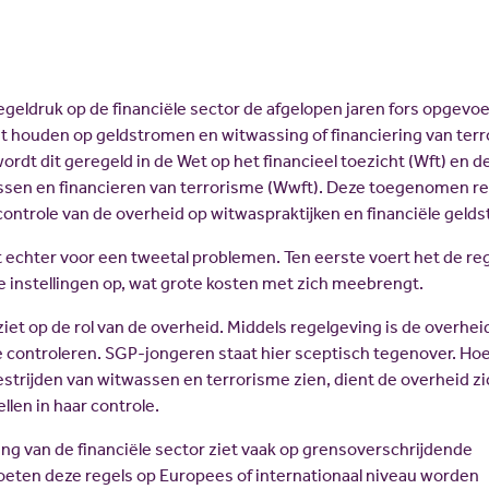
egeldruk op de financiële sector de afgelopen jaren fors opgevoe
ht houden op geldstromen en witwassing of financiering van ter
rdt dit geregeld in de Wet op het financieel toezicht (Wft) en d
sen en financieren van terrorisme (Wwft). Deze toegenomen r
controle van de overheid op witwaspraktijken en financiële geld
 echter voor een tweetal problemen. Ten eerste voert het de re
 instellingen op, wat grote kosten met zich meebrengt.
et op de rol van de overheid. Middels regelgeving is de overhei
e controleren. SGP-jongeren staat hier sceptisch tegenover. Ho
strijden van witwassen en terrorisme zien, dient de overheid zi
len in haar controle.
ing van de financiële sector ziet vaak op grensoverschrijdende
ten deze regels op Europees of internationaal niveau worden