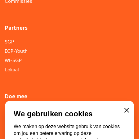
Commissies
Partners
SGP
ECP-Youth
WI-SGP
Lokaal
Doe mee
Lid worden
We gebruiken cookies
Close
Vacatures
We maken op deze website gebruik van cookies
Doneren
om jou een betere ervaring op deze
Sponsoren