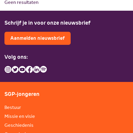
Geen resultaten
Scholing
Commissies
Nieuw politiek talent
Partners
Schrijf je in voor onze nieuwsbrief
Gastlessen
ANBI
Activiteitenkalender
Aanmelden nieuwsbrief
Spreekbeurtpakket
JV Pakket
Volg ons:
SGP-jongeren
Bestuur
Missie en visie
Geschiedenis