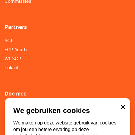
Commissies
Partners
SGP
ECP-Youth
WI-SGP
Lokaal
Doe mee
Lid worden
We gebruiken cookies
Close
Vacatures
We maken op deze website gebruik van cookies
Doneren
om jou een betere ervaring op deze
Sponsoren