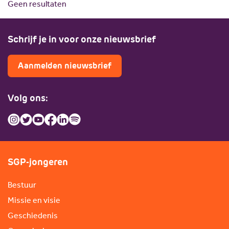
Geen resultaten
Scholing
Commissies
Nieuw politiek talent
Partners
Schrijf je in voor onze nieuwsbrief
Gastlessen
ANBI
Activiteitenkalender
Aanmelden nieuwsbrief
Spreekbeurtpakket
JV Pakket
Volg ons:
SGP-jongeren
Bestuur
Missie en visie
Geschiedenis