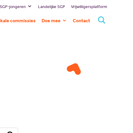
 SGP-jongeren
Landelijke SGP
Vrijwilligersplatform
estuur
kale commissies
Doe mee
Contact
ssie en visie
Lid worden
eschiedenis
Doneren
ommissies
Sponsoren
rtners
Magazines
NBI
Vacatures
Scholing
Nieuw politiek talent
Gastlessen
Activiteitenkalender
Spreekbeurtpakket