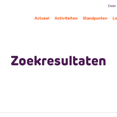
Over
B
Actueel
Activiteiten
Standpunten
Lo
Mi
G
C
Pa
Zoekresultaten
A