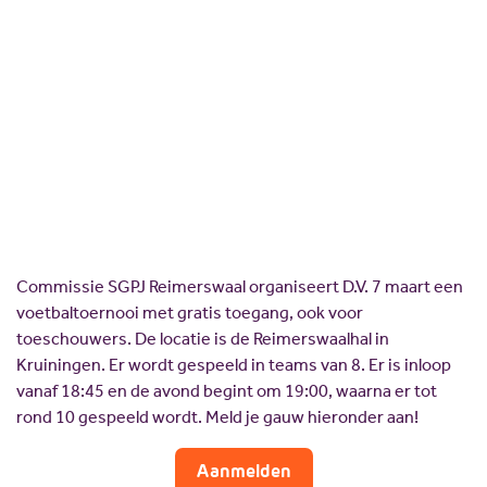
Scholing
Commissies
Voetbaltoernooi
Nieuw politiek talent
Partners
Reimerswaal
Gastlessen
ANBI
Activiteitenkalender
Spreekbeurtpakket
JV Pakket
Commissie SGPJ Reimerswaal organiseert D.V. 7 maart een
voetbaltoernooi met gratis toegang, ook voor
toeschouwers. De locatie is de Reimerswaalhal in
Kruiningen. Er wordt gespeeld in teams van 8. Er is inloop
vanaf 18:45 en de avond begint om 19:00, waarna er tot
rond 10 gespeeld wordt. Meld je gauw hieronder aan!
Aanmelden