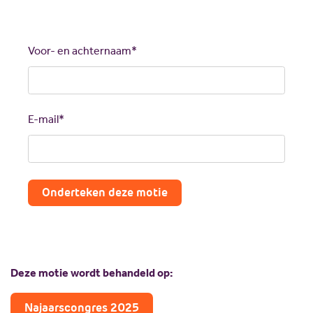
Call
me
back
Voor- en achternaam*
by
fax
E-mail*
Onderteken deze motie
Deze motie wordt behandeld op:
Najaarscongres 2025