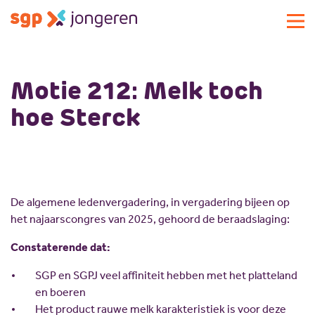
Actueel
Motie 212: Melk toch
Activiteiten
hoe Sterck
Standpunten
Lokale commissies
Doe mee
Contact
Doe mee
De algemene ledenvergadering, in vergadering bijeen op
Over SGP-jongeren
Lid worden
het najaarscongres van 2025, gehoord de beraadslaging:
Landelijke SGP
Doneren
Over SGP-jongeren
Constaterende dat:
Vrijwilligersplatform
Sponsoren
Bestuur
SGP en SGPJ veel affiniteit hebben met het platteland
Magazines
Missie en visie
en boeren
Vacatures
Geschiedenis
Het product rauwe melk karakteristiek is voor deze