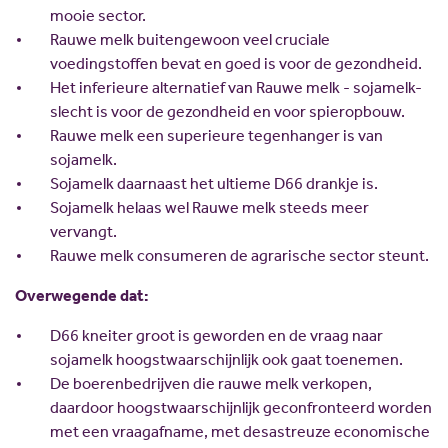
Scholing
Commissies
mooie sector.
Rauwe melk buitengewoon veel cruciale
Nieuw politiek talent
Partners
voedingstoffen bevat en goed is voor de gezondheid.
Gastlessen
ANBI
Het inferieure alternatief van Rauwe melk - sojamelk-
slecht is voor de gezondheid en voor spieropbouw.
Activiteitenkalender
Rauwe melk een superieure tegenhanger is van
Spreekbeurtpakket
sojamelk.
JV Pakket
Sojamelk daarnaast het ultieme D66 drankje is.
Sojamelk helaas wel Rauwe melk steeds meer
vervangt.
Rauwe melk consumeren de agrarische sector steunt.
Overwegende dat:
D66 kneiter groot is geworden en de vraag naar
sojamelk hoogstwaarschijnlijk ook gaat toenemen.
De boerenbedrijven die rauwe melk verkopen,
daardoor hoogstwaarschijnlijk geconfronteerd worden
met een vraagafname, met desastreuze economische