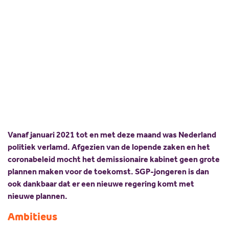
Reactie SGP-jongeren op
Scholing
Commissies
regeerakkoord
Nieuw politiek talent
Partners
Gastlessen
ANBI
15 december 2021
Johan de Leeuw
Delen:
Activiteitenkalender
Spreekbeurtpakket
JV Pakket
Vanaf januari 2021 tot en met deze maand was Nederland
politiek verlamd. Afgezien van de lopende zaken en het
coronabeleid mocht het demissionaire kabinet geen grote
plannen maken voor de toekomst. SGP-jongeren is dan
ook dankbaar dat er een nieuwe regering komt met
nieuwe plannen.
Ambitieus