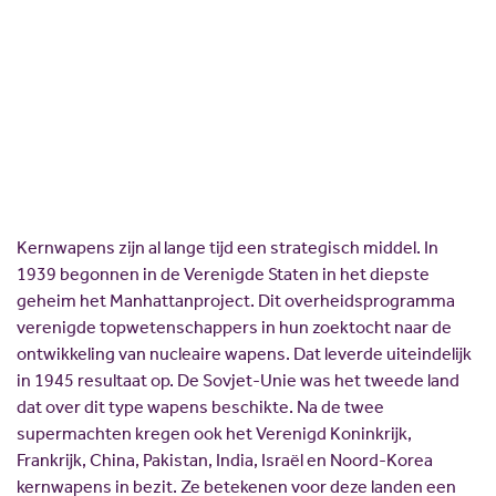
beschikken. Die mist nu belangrijke sporten.
Scholing
Commissies
Nieuw politiek talent
Partners
23 maart 2022
Johan de Leeuw
,
David Geurtsen
Gastlessen
ANBI
Delen:
Activiteitenkalender
Spreekbeurtpakket
JV Pakket
Kernwapens zijn al lange tijd een strategisch middel. In
1939 begonnen in de Verenigde Staten in het diepste
geheim het Manhattanproject. Dit overheidsprogramma
verenigde topwetenschappers in hun zoektocht naar de
ontwikkeling van nucleaire wapens. Dat leverde uiteindelijk
in 1945 resultaat op. De Sovjet-Unie was het tweede land
dat over dit type wapens beschikte. Na de twee
supermachten kregen ook het Verenigd Koninkrijk,
Frankrijk, China, Pakistan, India, Israël en Noord-Korea
kernwapens in bezit. Ze betekenen voor deze landen een