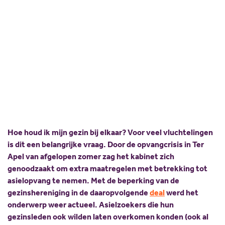
geen ondergeschoven
Scholing
Commissies
kindje worden
Nieuw politiek talent
Partners
Gastlessen
ANBI
19 december 2022
Arjen Klein
Delen:
Activiteitenkalender
Spreekbeurtpakket
JV Pakket
Hoe houd ik mijn gezin bij elkaar? Voor veel vluchtelingen
is dit een belangrijke vraag. Door de opvangcrisis in Ter
Apel van afgelopen zomer zag het kabinet zich
genoodzaakt om extra maatregelen met betrekking tot
asielopvang te nemen. Met de beperking van de
gezinshereniging in de daaropvolgende
deal
werd het
onderwerp weer actueel. Asielzoekers die hun
gezinsleden ook wilden laten overkomen konden (ook al