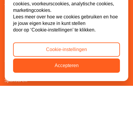
cookies, voorkeurscookies, analytische cookies,
WI-SGP
marketingcookies.
Lokaal
Lees meer over hoe we cookies gebruiken en hoe
je jouw eigen keuze in kunt stellen
door op ‘Cookie-instellingen’ te klikken.
Doe mee
Cookie-instellingen
Lid worden
Vacatures
Accepteren
Doneren
Sponsoren
Contact
Dinkel 7
3086 HB Rotterdam