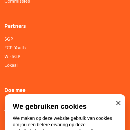
Commissies
Partners
SGP
ECP-Youth
WI-SGP
Lokaal
Doe mee
Lid worden
We gebruiken cookies
Close
Vacatures
We maken op deze website gebruik van cookies
Doneren
om jou een betere ervaring op deze
Sponsoren