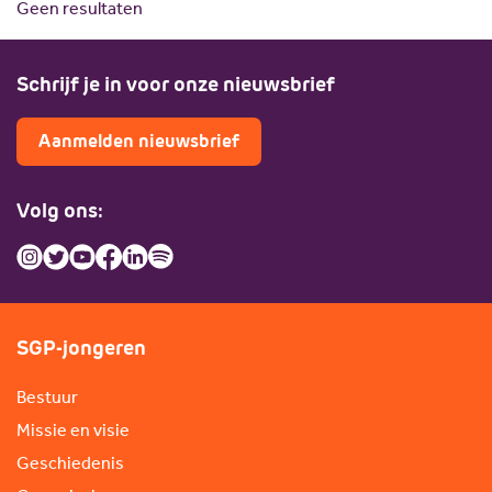
Geen resultaten
Scholing
Commissies
Nieuw politiek talent
Partners
Schrijf je in voor onze nieuwsbrief
Gastlessen
ANBI
Activiteitenkalender
Aanmelden nieuwsbrief
Spreekbeurtpakket
JV Pakket
Volg ons:
SGP-jongeren
Bestuur
Missie en visie
Geschiedenis