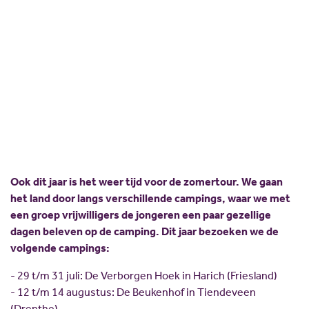
Scholing
Commissies
Nieuw politiek talent
Partners
Gastlessen
ANBI
Activiteitenkalender
Spreekbeurtpakket
JV Pakket
Ook dit jaar is het weer tijd voor de zomertour. We gaan
het land door langs verschillende campings, waar we met
een groep vrijwilligers de jongeren een paar gezellige
dagen beleven op de camping. Dit jaar bezoeken we de
volgende campings:
- 29 t/m 31 juli: De Verborgen Hoek in Harich (Friesland)
- 12 t/m 14 augustus: De Beukenhof in Tiendeveen
(Drenthe)