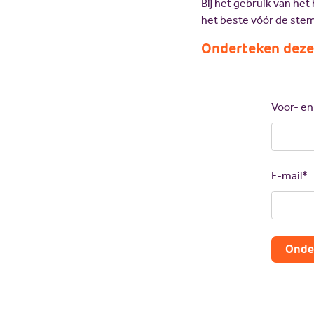
Bij het gebruik van he
het beste vóór de stem
Onderteken deze
Call
me
back
Voor- e
by
fax
E-mail*
Onde