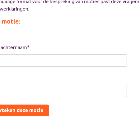
t huidige format voor de bespreking van moties past deze vrage
verklaringen.
 motie:
n achternaam*
rteken deze motie