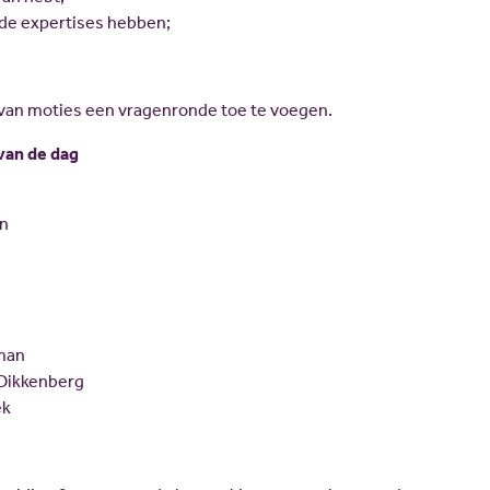
nde expertises hebben;
 van moties een vragenronde toe te voegen.
van de dag
en
man
 Dikkenberg
ek