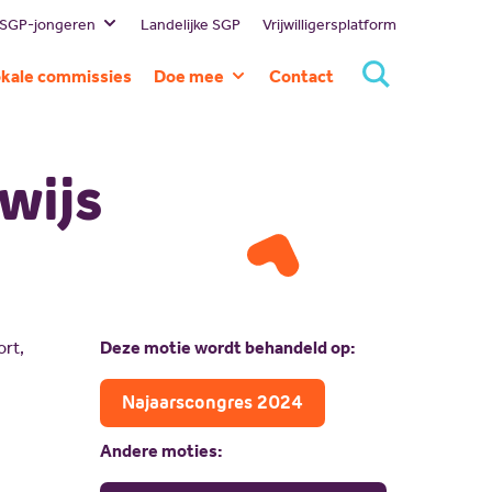
 SGP-jongeren
Landelijke SGP
Vrijwilligersplatform
estuur
kale commissies
Doe mee
Contact
ssie en visie
Lid worden
eschiedenis
Doneren
wijs
ommissies
Sponsoren
rtners
Magazines
NBI
Vacatures
Scholing
Nieuw politiek talent
rt,
Deze motie wordt behandeld op:
Gastlessen
Najaarscongres 2024
Activiteitenkalender
Andere moties:
Spreekbeurtpakket