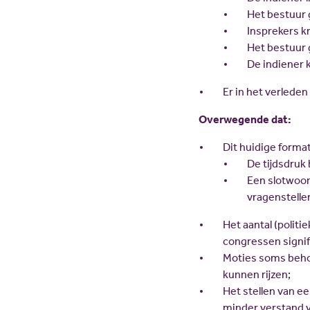
Het bestuur 
Insprekers k
Het bestuur 
De indiener 
Er in het verleden
Overwegende dat:
Dit huidige format
De tijdsdruk 
Een slotwoor
vragenstelle
Het aantal (politi
congressen signifi
Moties soms behoor
kunnen rijzen;
Het stellen van e
minder verstand v