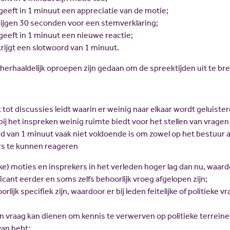
geeft in 1 minuut een appreciatie van de motie;
rijgen 30 seconden voor een stemverklaring;
geeft in 1 minuut een nieuwe reactie;
krijgt een slotwoord van 1 minuut.
 herhaaldelijk oproepen zijn gedaan om de spreektijden uit te br
 tot discussies leidt waarin er weinig naar elkaar wordt geluiste
bij het inspreken weinig ruimte biedt voor het stellen van vragen
d van 1 minuut vaak niet voldoende is om zowel op het bestuur a
rs te kunnen reageren
eke) moties en insprekers in het verleden hoger lag dan nu, waar
cant eerder en soms zelfs behoorlijk vroeg afgelopen zijn;
lijk specifiek zijn, waardoor er bij leden feitelijke of politieke v
en vraag kan dienen om kennis te verwerven op politieke terreine
an hebt;