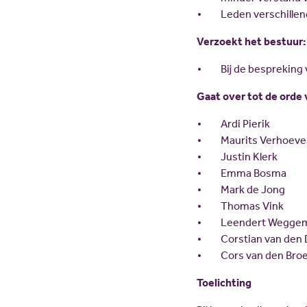
Leden verschille
Verzoekt het bestuur:
Bij de bespreking
Gaat over tot de orde 
Ardi Pierik
Maurits Verhoev
Justin Klerk
Emma Bosma
Mark de Jong
Thomas Vink
Leendert Wegge
Corstian van den
Cors van den Bro
Toelichting