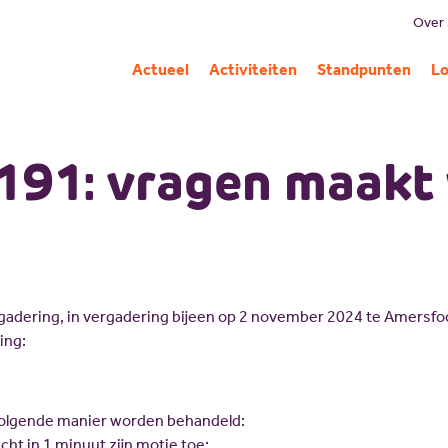
Over
B
Actueel
Activiteiten
Standpunten
Lo
Mi
G
191: vragen maakt 
C
Pa
A
adering, in vergadering bijeen op 2 november 2024 te Amersfoo
ing:
volgende manier worden behandeld:
icht in 1 minuut zijn motie toe;