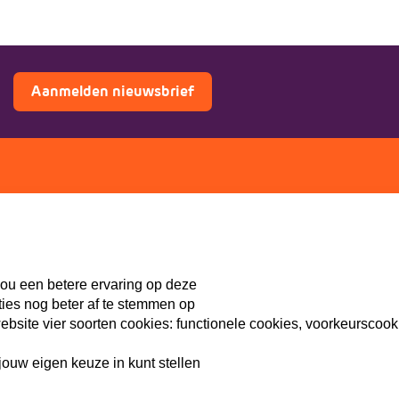
Aanmelden nieuwsbrief
ers
Doe mee
Lid worden
th
Vacatures
ou een betere ervaring op deze
Doneren
ties nog beter af te stemmen op
Sponsoren
site vier soorten cookies: functionele cookies, voorkeurscook
ouw eigen keuze in kunt stellen