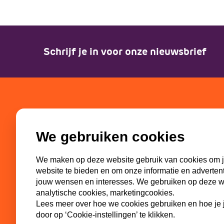
Schrijf je in voor onze nieuwsbrief
SGP-jongeren
Partn
We gebruiken cookies
Bestuur
SGP
Missie en visie
ECP-You
We maken op deze website gebruik van cookies om j
Geschiedenis
WI-SGP
website te bieden en om onze informatie en adverten
Commissies
Lokaal
jouw wensen en interesses. We gebruiken op deze web
analytische cookies, marketingcookies.
Lees meer over hoe we cookies gebruiken en hoe je j
door op ‘Cookie-instellingen’ te klikken.