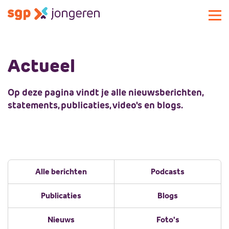
Actueel
Actueel
Activiteiten
Standpunten
Op deze pagina vindt je alle nieuwsberichten,
Lokale commissies
statements, publicaties, video's en blogs.
Doe mee
Contact
Doe mee
Over SGP-jongeren
Lid worden
Landelijke SGP
Doneren
Over SGP-jongeren
Alle berichten
Podcasts
Vrijwilligersplatform
Sponsoren
Bestuur
Publicaties
Blogs
Magazines
Missie en visie
Vacatures
Geschiedenis
Nieuws
Foto's