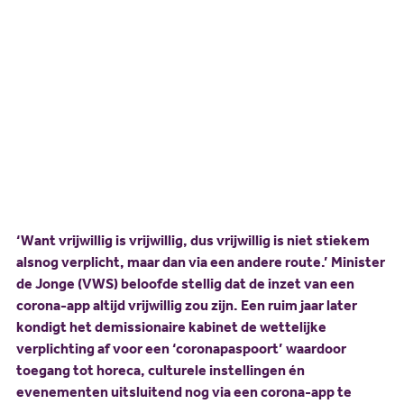
Geen vaccinatiedwang!
Scholing
Commissies
Nieuw politiek talent
Partners
16 september 2021
Gerard van Rijswijk
Gastlessen
ANBI
Delen:
Activiteitenkalender
Spreekbeurtpakket
JV Pakket
‘Want vrijwillig is vrijwillig, dus vrijwillig is niet stiekem
alsnog verplicht, maar dan via een andere route.’ Minister
de Jonge (VWS) beloofde stellig dat de inzet van een
corona-app altijd vrijwillig zou zijn. Een ruim jaar later
kondigt het demissionaire kabinet de wettelijke
verplichting af voor een ‘coronapaspoort’ waardoor
toegang tot horeca, culturele instellingen én
evenementen uitsluitend nog via een corona-app te