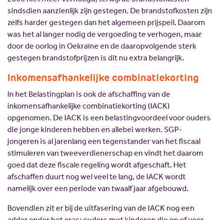
sindsdien aanzienlijk zijn gestegen. De brandstofkosten zijn
zelfs harder gestegen dan het algemeen prijspeil. Daarom
was het al langer nodig de vergoeding te verhogen, maar
door de oorlog in Oekraïne en de daaropvolgende sterk
gestegen brandstofprijzen is dit nu extra belangrijk.
Inkomensafhankelijke combinatiekorting
In het Belastingplan is ook de afschaffing van de
inkomensafhankelijke combinatiekorting (IACK)
opgenomen. De IACK is een belastingvoordeel voor ouders
die jonge kinderen hebben en allebei werken. SGP-
jongeren is al jarenlang een tegenstander van het fiscaal
stimuleren van tweeverdienerschap en vindt het daarom
goed dat deze fiscale regeling wordt afgeschaft. Het
afschaffen duurt nog wel veel te lang, de IACK wordt
namelijk over een periode van twaalf jaar afgebouwd.
Bovendien zit er bij de uitfasering van de IACK nog een
adder onder het gras: ouders met kinderen die op of voor