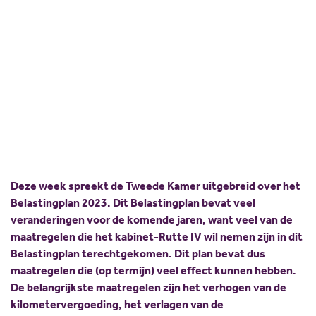
het voor jou?
Scholing
Commissies
Nieuw politiek talent
Partners
08 november 2022
Maurits Verhoeven
Gastlessen
ANBI
Delen:
Activiteitenkalender
Spreekbeurtpakket
JV Pakket
Deze week spreekt de Tweede Kamer uitgebreid over het
Belastingplan 2023. Dit Belastingplan bevat veel
veranderingen voor de komende jaren, want veel van de
maatregelen die het kabinet-Rutte IV wil nemen zijn in dit
Belastingplan terechtgekomen. Dit plan bevat dus
maatregelen die (op termijn) veel effect kunnen hebben.
De belangrijkste maatregelen zijn het verhogen van de
kilometervergoeding, het verlagen van de