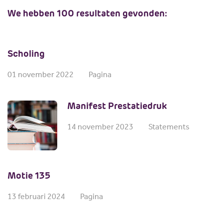
Scholing
Commissies
We hebben 100 resultaten gevonden:
Nieuw politiek talent
Partners
Gastlessen
ANBI
Scholing
Activiteitenkalender
Spreekbeurtpakket
01 november 2022
Pagina
JV Pakket
Manifest Prestatiedruk
14 november 2023
Statements
Motie 135
13 februari 2024
Pagina