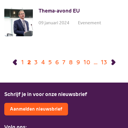
Thema-avond EU
09 januari 2024
Evenement
1
2
3
4
5
6
7
8
9
10
…
13
Schrijf je in voor onze nieuwsbrief
Aanmelden nieuwsbrief
Volg ons: