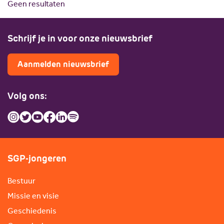
Geen resultaten
Scholing
Commissies
Nieuw politiek talent
Partners
Schrijf je in voor onze nieuwsbrief
Gastlessen
ANBI
Activiteitenkalender
Aanmelden nieuwsbrief
Spreekbeurtpakket
JV Pakket
Volg ons:
SGP-jongeren
Bestuur
Missie en visie
Geschiedenis