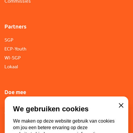
Commissies
Partners
SGP
ECP-Youth
WI-SGP
Lokaal
Doe mee
Lid worden
We gebruiken cookies
Close
Vacatures
We maken op deze website gebruik van cookies
Doneren
om jou een betere ervaring op deze
Sponsoren