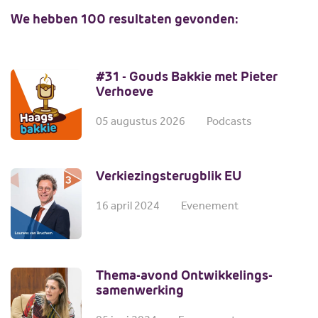
Scholing
Commissies
We hebben 100 resultaten gevonden:
Nieuw politiek talent
Partners
Gastlessen
ANBI
#31 - Gouds Bakkie met Pieter
Activiteitenkalender
Verhoeve
Spreekbeurtpakket
05 augustus 2026
Podcasts
JV Pakket
Verkiezingsterugblik EU
16 april 2024
Evenement
Thema-avond Ontwikkelings­
samenwerking