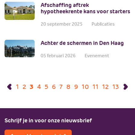
Afschaffing aftrek
hypotheekrente kans voor starters
20 september 2025
Publicaties
Achter de schermen in Den Haag
05 februari 2026
Evenement
1
2
3
4
5
6
7
8
9
10
11
12
13
Schrijf je in voor onze nieuwsbrief