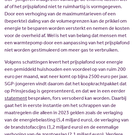
af of het prijsplafond niet te ruimhartig is vormgegeven.
Door een verhoging van de maximumtarieven of een
(beperkte) daling van de volumegrenzen kan de prikkel om
energie te besparen worden versterkt en nemen de kosten
voor de overheid af. Wel is het van belang dat mensen met
een warmtepomp door een aanpassing van het prijsplafond
niet worden gestimuleerd om meer gas te verbruiken.
Volgens schattingen levert het prijsplafond voor energie
een gemiddeld huishouden een voordeel op van ruim 200
euro per maand, wat neer komt op bijna 2500 euro per jaar.
SGP-jongeren vindt daarom dat het koopkrachtpakket dat
op Prinsjesdag is gepresenteerd, en dat we in een eerder
statement
bespraken, fors versoberd kan worden. Daarbij
gaat het in eerste instantie om het schrappen van de
maatregelen die alleen in 2023 gelden zoals de verlaging
van de energiebelasting (5,4 miljard euro), de verlaging van
de brandstofaccijns (1,2 miljard euro) en de eenmalige
verhoging van de zorgtoeslag (2,1 miljard euro). Verdere