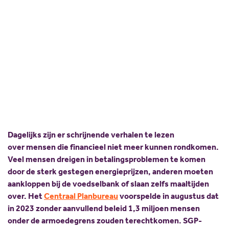
een goed plan!
Scholing
Commissies
Nieuw politiek talent
Partners
06 oktober 2022
Delen:
Gastlessen
ANBI
Activiteitenkalender
Spreekbeurtpakket
JV Pakket
Dagelijks zijn er schrijnende verhalen te lezen
over mensen die financieel niet meer kunnen rondkomen.
Veel mensen dreigen in betalingsproblemen te komen
door de sterk gestegen energieprijzen, anderen moeten
aankloppen bij de voedselbank of slaan zelfs maaltijden
over. Het
Centraal Planbureau
voorspelde in augustus dat
in 2023 zonder aanvullend beleid 1,3 miljoen mensen
onder de armoedegrens zouden terechtkomen. SGP-