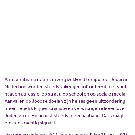
Blaas de sjofar tegen
Scholing
Commissies
antisemitisme!
Nieuw politiek talent
Partners
Gastlessen
ANBI
25 april 2025
Delen:
Activiteitenkalender
Spreekbeurtpakket
JV Pakket
Antisemitisme neemt in zorgwekkend tempo toe. Joden in
Nederland worden steeds vaker geconfronteerd met spot,
haat en agressie: op straat, op school en op sociale media.
Aanvallen op Joodse doelen zijn helaas geen uitzondering
meer. Tegelijk krijgen onjuiste en verwrongen ideeën over
Joden en de Holocaust steeds meer aanhang. Dat vraagt
om een krachtig signaal.
Daarom organiseert SGP-jongeren op vrijdag 25 april 2025