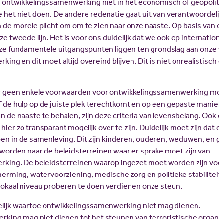
e ontwikkelingssamenwerking niet in het economisch of geopoliti
 het niet doen. De andere redenatie gaat uit van verantwoordeli
e morele plicht om om te zien naar onze naaste. Op basis van o
e tweede lijn. Het is voor ons duidelijk dat we ook op internationa
e fundamentele uitgangspunten liggen ten grondslag aan onze 
ng en dit moet altijd overeind blijven. Dit is niet onrealistisch 
er geen enkele voorwaarden voor ontwikkelingssamenwerking moe
f de hulp op de juiste plek terechtkomt en op een gepaste manier
n de naaste te behalen, zijn deze criteria van levensbelang. Ook 
ier zo transparant mogelijk over te zijn. Duidelijk moet zijn dat 
en in de samenleving. Dit zijn kinderen, ouderen, weduwen, en
orden naar de beleidsterreinen waar er sprake moet zijn van
king. De beleidsterreinen waarop ingezet moet worden zijn vo
rming, watervoorziening, medische zorg en politieke stabiliteit.
p lokaal niveau proberen te doen verdienen onze steun.
delijk waartoe ontwikkelingssamenwerking niet mag dienen.
ing mag niet dienen tot het steunen van terroristische organi