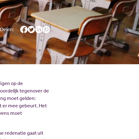
JV Pakket
Delen:
inigen op de
woordelijk tegenover de
ng moet gelden:
t er mee gebeurt. Het
evens moet
e redenatie gaat uit