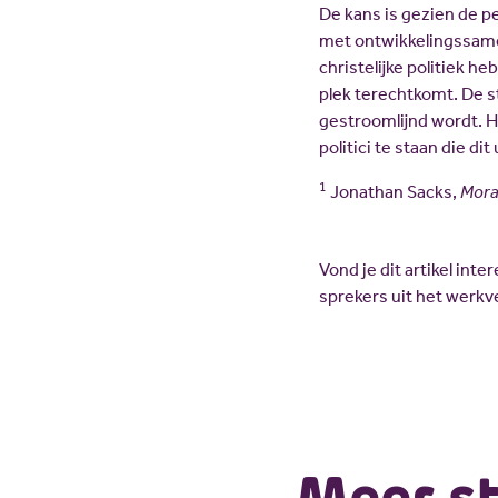
De kans is gezien de p
met ontwikkelingssamenw
christelijke politiek h
plek terechtkomt. De st
gestroomlijnd wordt. H
politici te staan die di
1
Jonathan Sacks,
Mora
Vond je dit artikel in
sprekers uit het werkv
Meer s