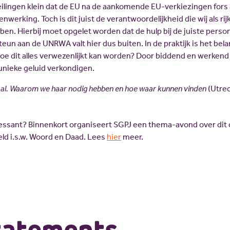
eilingen klein dat de EU na de aankomende EU-verkiezingen fors 
erking. Toch is dit juist de verantwoordelijkheid die wij als rij
ebben. Hierbij moet opgelet worden dat de hulp bij de juiste per
eun aan de UNRWA valt hier dus buiten. In de praktijk is het belan
oe dit alles verwezenlijkt kan worden? Door biddend en werkend a
t unieke geluid verkondigen.
al. Waarom we haar nodig hebben en hoe waar kunnen vinden
(Utrec
teressant? Binnenkort organiseert SGPJ een thema-avond over di
eld i.s.w. Woord en Daad. Lees
hier
meer.
tatements