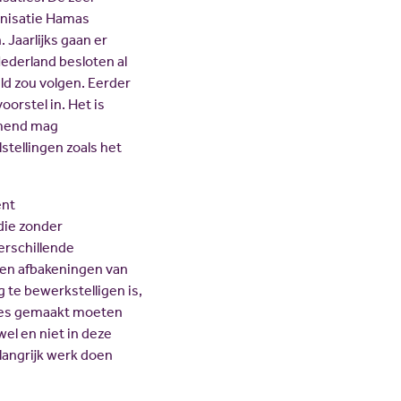
anisatie Hamas
 Jaarlijks gaan er
Nederland besloten al
ld zou volgen. Eerder
orstel in. Het is
komend mag
tellingen zoals het
ent
die zonder
erschillende
n en afbakeningen van
ig te bewerkstelligen is,
uzes gemaakt moeten
el en niet in deze
langrijk werk doen