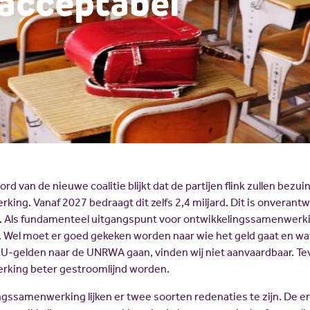
nacceptabel
rd van de nieuwe coalitie blijkt dat de partijen flink zullen bezu
ing. Vanaf 2027 bedraagt dit zelfs 2,4 miljard. Dit is onverant
 Als fundamenteel uitgangspunt voor ontwikkelingssamenwerki
 Wel moet er goed gekeken worden naar wie het geld gaat en wa
 EU-gelden naar de UNRWA gaan, vinden wij niet aanvaardbaar. T
king beter gestroomlijnd worden.
ngssamenwerking lijken er twee soorten redenaties te zijn. De en