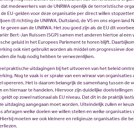
n dat medewerkers van de UNRWA openlijk de terroristische org
de EU-gelden voor deze organisatie per direct willen stopzetten.
ljoen (!) richting de UNRWA. Duitsland, de VS en ons eigen land 
te geven aan de UNRWA. Het zou goed zijn als de EU dit voorbee
iër Bert-Jan Ruissen (SGP) samen met anderen hiertoe al een vo
itische geluid in het Europees Parlement te horen blijft. Daarbij
ing ook niet gebruikt worden als middel om progressieve doels
anden die hulp nodig hebben te verwezenlijken.
eel praktische uitdagingen bij het uitvoeren van het beleid omtr
ing. Nog te vaak is er sprake van een wirwar van organisaties 
l opereren. Het is daarom belangrijk de samenhang tussen de v
n en hiernaar te handelen. Hiervoor zijn duidelijke doelstellinge
geldt op zowel nationaal als EU niveau. Dat dit in de praktijk last
ze uitdaging aangegaan moet worden. Uiteindelijk zullen er ke
afvragen welke doelen we willen stellen en welke organisaties w
Hierbij moeten we ook kleinere en religieuze organisaties die be
erliezen.