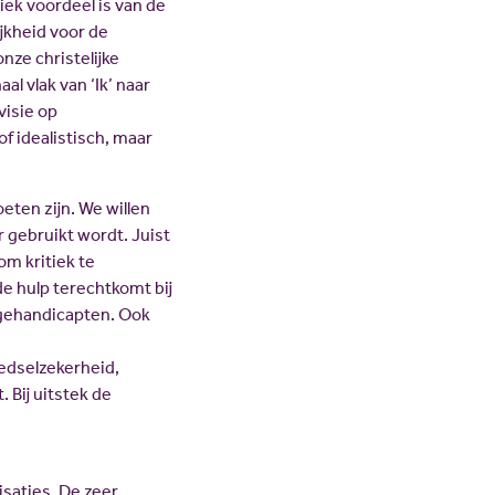
ek voordeel is van de
jkheid voor de
nze christelijke
al vlak van ‘Ik’ naar
visie op
of idealistisch, maar
ten zijn. We willen
 gebruikt wordt. Juist
om kritiek te
de hulp terechtkomt bij
 gehandicapten. Ook
edselzekerheid,
 Bij uitstek de
saties. De zeer