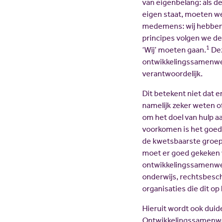
van eigenbelang: als d
eigen staat, moeten we
medemens: wij hebben d
principes volgen we dez
1
‘Wij’ moeten gaan.
Dez
ontwikkelingssamenwerki
verantwoordelijk.
Dit betekent niet dat 
namelijk zeker weten o
om het doel van hulp aa
voorkomen is het goed h
de kwetsbaarste groep
moet er goed gekeken w
ontwikkelingssamenwer
onderwijs, rechtsbesche
organisaties die dit o
Hieruit wordt ook dui
Ontwikkelingssamenwerk