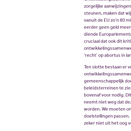
zorgelijke aanwijzinge
steunen, maken dat wij 
vanuit de EU zo’n 80 mi
eerder geen geld meer 
diende Europarlementar
cruciaal dat ook dit kr
ontwikkelingssamenwerk
‘recht’ op abortus in l
Ten slotte bestaan er v
ontwikkelingssamenwerk
gemeenschappelijk doe
beleidsterreinen te zie
bovenaf voor nodig. Dit 
neemt niet weg dat de
worden. We moeten ons 
doelstellingen passen. 
zeker niet uit het oog v