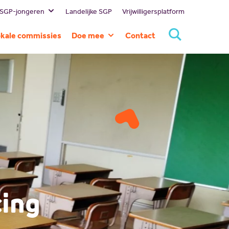
 SGP-jongeren
Landelijke SGP
Vrijwilligersplatform
estuur
kale commissies
Doe mee
Contact
ssie en visie
Lid worden
eschiedenis
Doneren
ommissies
Sponsoren
rtners
Magazines
NBI
Vacatures
Scholing
Nieuw politiek talent
Gastlessen
ing
Activiteitenkalender
Spreekbeurtpakket