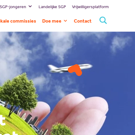
 SGP-jongeren
Landelijke SGP
Vrijwilligersplatform
estuur
kale commissies
Doe mee
Contact
ssie en visie
Lid worden
eschiedenis
Doneren
ommissies
Sponsoren
rtners
Magazines
NBI
Vacatures
Scholing
Nieuw politiek talent
Gastlessen
t
Activiteitenkalender
Spreekbeurtpakket