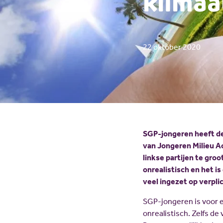
klimaa
22 oktober 2020
SGP-jongeren heeft d
van Jongeren Milieu A
linkse partijen te gro
onrealistisch en het is
veel ingezet op verpli
SGP-jongeren is voor ee
onrealistisch. Zelfs d