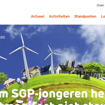
Over
B
Actueel
Activiteiten
Standpunten
Lo
Mi
G
iten
C
Pa
A
m SGP-jongeren he