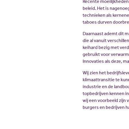
Recente moeilijkheden r
beleid. Het is nagenoe
technieken als kernener
taboes durven doorbrek
Daarnaast ademt dit ma
die al vanuit verschil
keihard bezig met ver
gebruikt voor verwarmi
Innovaties als deze, m
Wij zien het bedrijfsle
klimaattransitie te ku
industrie en de landbo
topbedrijven kennen in
wij een voorbeeld zijn
burgers en bedrijven ha