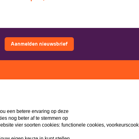
Aanmelden nieuwsbrief
ers
Doe mee
Lid worden
th
Vacatures
ou een betere ervaring op deze
Doneren
ties nog beter af te stemmen op
Sponsoren
site vier soorten cookies: functionele cookies, voorkeurscook
ouw eigen keuze in kunt stellen