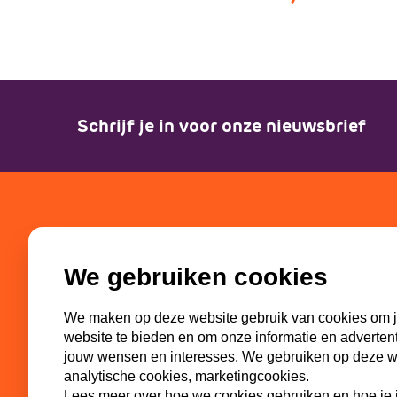
Schrijf je in voor onze nieuwsbrief
SGP-jongeren
Partn
We gebruiken cookies
Bestuur
SGP
Missie en visie
ECP-You
We maken op deze website gebruik van cookies om j
Geschiedenis
WI-SGP
website te bieden en om onze informatie en adverten
Commissies
Lokaal
jouw wensen en interesses. We gebruiken op deze web
analytische cookies, marketingcookies.
Lees meer over hoe we cookies gebruiken en hoe je j