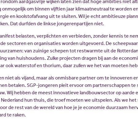
ondom aardgasvrije wijken laten zien dat hoge ambities niet alti
g onmogelijk om binnen vijftien jaar klimaatneutraal te worden e
gie en koolstofafvang uit te sluiten. Wil je echt ambitieuze pla
en. Dat durfden de linkse jongerenpartijen niet.
nifest belasten, verplichten en verbieden, zonder kennis te neme
lende sectoren en organisaties worden uitgevoerd. De scheepvaart
duurzamen: van zuinige schepen tot restwarmte uit de Rotterda
ng van huishoudens. Zulke projecten dragen bij aan de economi
aar ook waterstof en thorium, daar zullen we het van moeten he
ven niet als vijand, maar als onmisbare partner om te innoveren 
nnen betalen. SGP-jongeren pleit ervoor om partnerschappen te s
uw. Wij hebben de meest innovatieve landbouwsector op aarde e
 Nederland hun thuis, die troef moeten we uitspelen. Als we he
 voor de rest van de wereld van hoe je je economie duurzaam her
rd te raken.