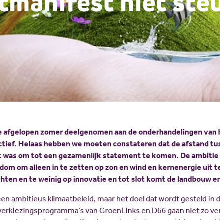
tmanifest niet ste
e afgelopen zomer deelgenomen aan de onderhandelingen van 
ctief. Helaas hebben we moeten constateren dat de afstand tu
ot was om tot een gezamenlijk statement te komen. De ambitie 
 dom om alleen in te zetten op zon en wind en kernenergie uit te
chten en te weinig op innovatie en tot slot komt de landbouw er
n ambitieus klimaatbeleid, maar het doel dat wordt gesteld in di
e verkiezingsprogramma’s van GroenLinks en D66 gaan niet zo ver 