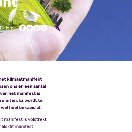
unt
JV Pakket
Delen:
het klimaatmanifest
ssen ons en een aantal
van het manifest is
 sluiten. Er wordt te
 wel heel bekaaid af.
t manifest is volstrekt
als dit manifest.