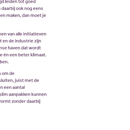
jd leiden tot goed
n daarbij ook nog eens
nnen maken, dan moet je
n van alle initiatieven
 en de industrie zijn
mse haven dat wordt
e én een beter klimaat.
bben.
en om de
luiten, juist met de
n een aantal
t slim aanpakken kunnen
vormt zonder daarbij