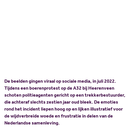
OV verbetert band stad
Scholing
Commissies
en platteland
Nieuw politiek talent
Partners
Gastlessen
ANBI
23 februari 2023
Aarnout van Gelder
Delen:
Activiteitenkalender
Spreekbeurtpakket
JV Pakket
De beelden gingen viraal op sociale media, in juli 2022.
Tijdens een boerenprotest op de A32 bij Heerenveen
schoten politieagenten gericht op een trekkerbestuurder,
die achteraf slechts zestien jaar oud bleek. De emoties
rond het incident liepen hoog op en lijken illustratief voor
de wijdverbreide woede en frustratie in delen van de
Nederlandse samenleving.