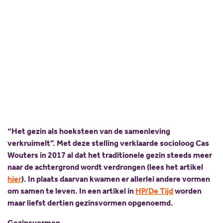
hoeksteen?
Scholing
Commissies
Nieuw politiek talent
Partners
13 mei 2023
Arco Verschoor
,
Coraline Ruitenbeek
Gastlessen
ANBI
Delen:
Activiteitenkalender
Spreekbeurtpakket
JV Pakket
“Het gezin als hoeksteen van de samenleving
verkruimelt”. Met deze stelling verklaarde socioloog Cas
Wouters in 2017 al dat het traditionele gezin steeds meer
naar de achtergrond wordt verdrongen (lees het artikel
hier
). In plaats daarvan kwamen er allerlei andere vormen
om samen te leven. In een artikel in
HP/De Tijd
worden
maar liefst dertien gezinsvormen opgenoemd.
Gezinsvormen