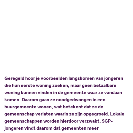
regie over haar
Scholing
Commissies
woningen!
Nieuw politiek talent
Partners
Gastlessen
ANBI
21 juni 2023
T. Tiggelman
Delen:
Activiteitenkalender
Spreekbeurtpakket
JV Pakket
Geregeld hoor je voorbeelden langskomen van jongeren
die hun eerste woning zoeken, maar geen betaalbare
woning kunnen vinden in de gemeente waar ze vandaan
komen. Daarom gaan ze noodgedwongen in een
buurgemeente wonen, wat betekent dat ze de
gemeenschap verlaten waarin ze zijn opgegroeid. Lokale
gemeenschappen worden hierdoor verzwakt. SGP-
jongeren vindt daarom dat gemeenten meer