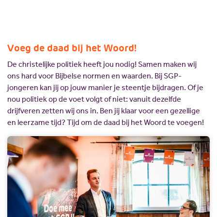
Scholing
Commissies
Nieuw politiek talent
Partners
Gastlessen
ANBI
Voeg de daad bij het Woord!
Activiteitenkalender
De christelijke politiek heeft jou nodig! Samen maken wij
Spreekbeurtpakket
ons hard voor Bijbelse normen en waarden. Bij SGP-
jongeren kan jij op jouw manier je steentje bijdragen. Of je
JV Pakket
nou politiek op de voet volgt of niet: vanuit dezelfde
drijfveren zetten wij ons in. Ben jij klaar voor een gezellige
en leerzame tijd? Tijd om de daad bij het Woord te voegen!