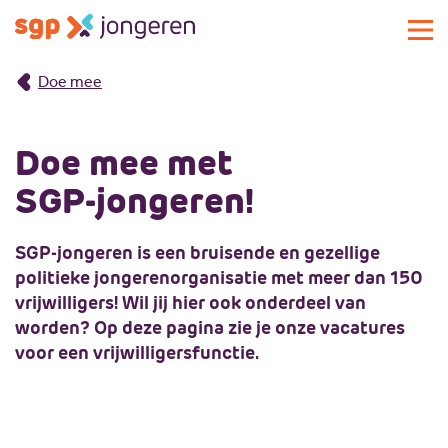
Doe mee
Actueel
Activiteiten
Doe mee met
Standpunten
SGP-jongeren!
Lokale commissies
Doe mee
SGP-jongeren is een bruisende en gezellige
Contact
Doe mee
politieke jongerenorganisatie met meer dan 150
Over SGP-jongeren
Lid worden
vrijwilligers! Wil jij hier ook onderdeel van
Landelijke SGP
Doneren
Over SGP-jongeren
worden? Op deze pagina zie je onze vacatures
voor een vrijwilligersfunctie.
Vrijwilligersplatform
Sponsoren
Bestuur
Magazines
Missie en visie
Vacatures
Geschiedenis