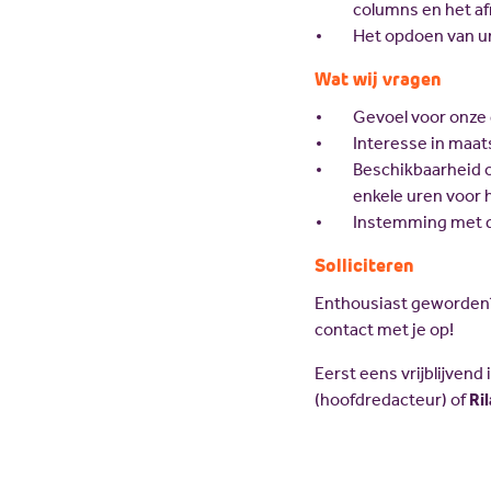
columns en het a
Het opdoen van uni
Wat wij vragen
Gevoel voor onze 
Interesse in maa
Beschikbaarheid o
enkele uren voor h
Instemming met d
Solliciteren
Enthousiast geworden?
contact met je op!
Eerst eens vrijblijvend
(hoofdredacteur) of
Ri
Call
me