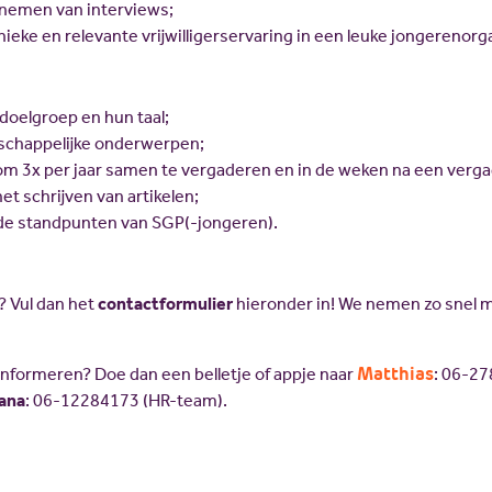
fnemen van interviews;
eke en relevante vrijwilligerservaring in een leuke jongerenorga
doelgroep en hun taal;
tschappelijke onderwerpen;
m 3x per jaar samen te vergaderen en in de weken na een verg
et schrijven van artikelen;
e standpunten van SGP(-jongeren).
 Vul dan het
contactformulier
hieronder in! We nemen zo snel m
Matthias
 informeren? Doe dan een belletje of appje naar
: 06-2
lana
: 06-12284173 (HR-team).