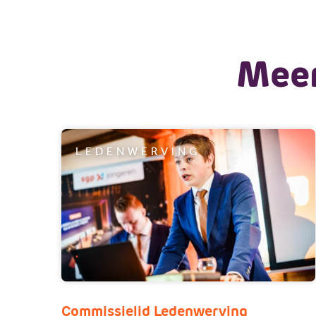
Meer
LEDENWERVING
Commissielid Ledenwerving