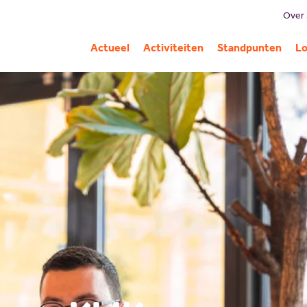
Over
B
Actueel
Activiteiten
Standpunten
Lo
Mi
G
C
Pa
A