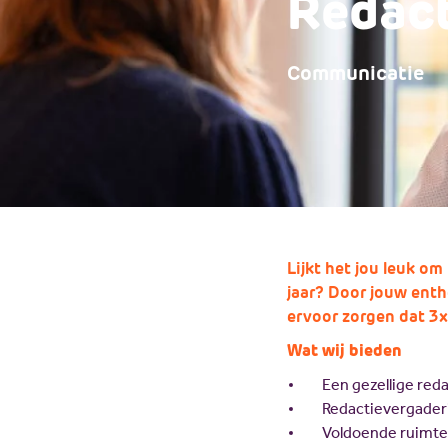
Redact
Communicatie
Lijkt het jou leuk o
jaar? Door jouw enth
ervoor zorgen dat 3x
Wat wij bieden
Een gezellige red
Redactievergaderi
Voldoende ruimte e