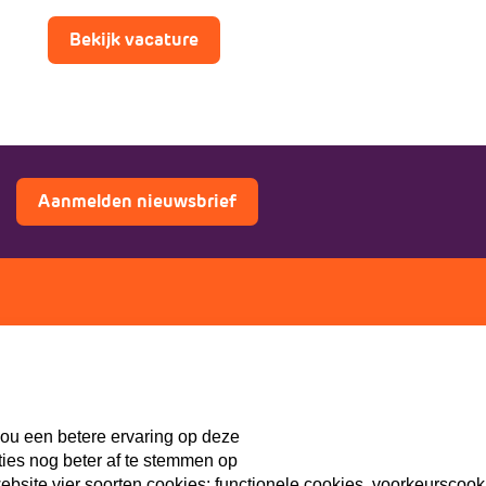
Bekijk vacature
Aanmelden nieuwsbrief
ers
Doe mee
Lid worden
th
Vacatures
ou een betere ervaring op deze
Doneren
ties nog beter af te stemmen op
Sponsoren
site vier soorten cookies: functionele cookies, voorkeurscook