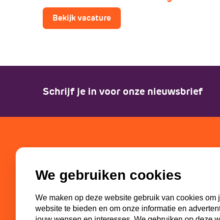
Bekijk vacature
Schrijf je in voor onze nieuwsbrief
SGP-jongeren
Partn
We gebruiken cookies
Bestuur
SGP
Missie en visie
ECP-You
We maken op deze website gebruik van cookies om j
Geschiedenis
WI-SGP
website te bieden en om onze informatie en adverten
Commissies
Lokaal
jouw wensen en interesses. We gebruiken op deze web