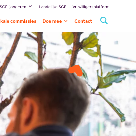
 SGP-jongeren
Landelijke SGP
Vrijwilligersplatform
estuur
kale commissies
Doe mee
Contact
ssie en visie
Lid worden
eschiedenis
Doneren
ommissies
Sponsoren
rtners
Magazines
NBI
Vacatures
Scholing
Nieuw politiek talent
Gastlessen
Activiteitenkalender
Spreekbeurtpakket