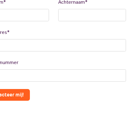
am*
Achternaam*
dres*
nnummer
cteer mij!