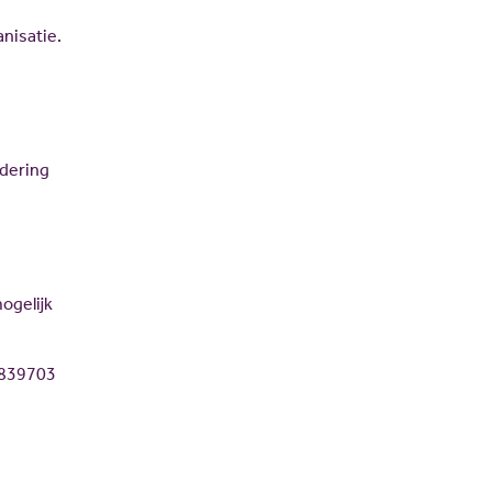
nisatie.
adering
ogelijk
7839703