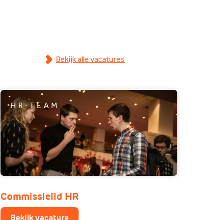
Bekijk alle vacatures
HR-TEAM
Commissielid HR
Bekijk vacature