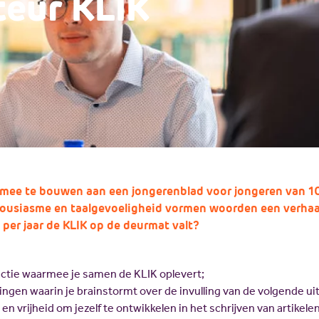
eur KLIK
m mee te bouwen aan een jongerenblad voor jongeren van 10
ousiasme en taalgevoeligheid vormen woorden een verhaal.
 per jaar de KLIK op de deurmat valt?
actie waarmee je samen de KLIK oplevert;
ngen waarin je brainstormt over de invulling van de volgende ui
n vrijheid om jezelf te ontwikkelen in het schrijven van artikelen