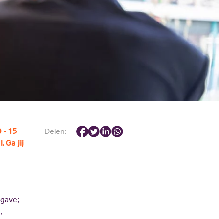
JV Pakket
 - 15
Delen:
 Ga jij
tgave;
,