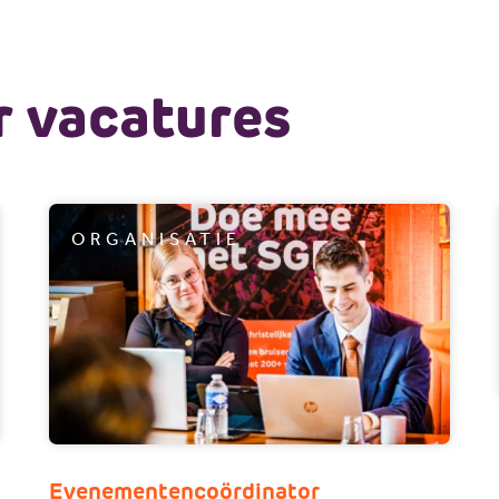
 vacatures
ORGANISATIE
Evenementencoördinator