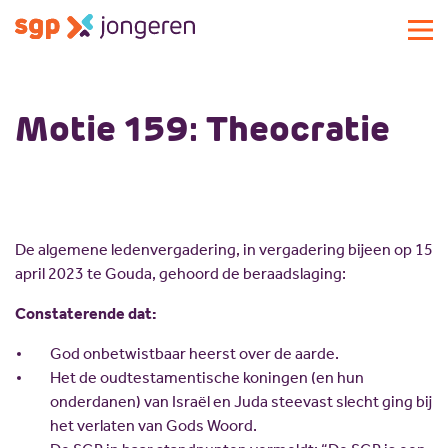
Actueel
Motie 159: Theocratie
Activiteiten
Standpunten
Lokale commissies
Doe mee
De algemene ledenvergadering, in vergadering bijeen op 15
Contact
Doe mee
april 2023 te Gouda, gehoord de beraadslaging:
Over SGP-jongeren
Lid worden
Constaterende dat:
Landelijke SGP
Doneren
Over SGP-jongeren
God onbetwistbaar heerst over de aarde.
Vrijwilligersplatform
Sponsoren
Bestuur
Het de oudtestamentische koningen (en hun
Magazines
Missie en visie
onderdanen) van Israël en Juda steevast slecht ging bij
het verlaten van Gods Woord.
Vacatures
Geschiedenis