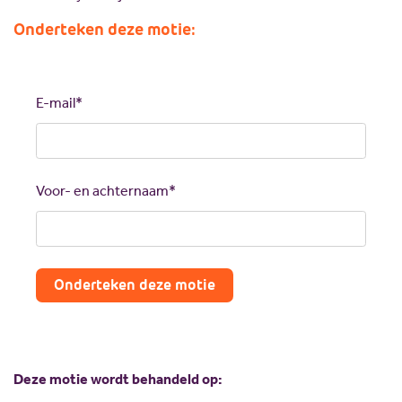
Onderteken deze motie:
Call
me
back
E-mail*
by
fax
Voor- en achternaam*
Onderteken deze motie
Deze motie wordt behandeld op: