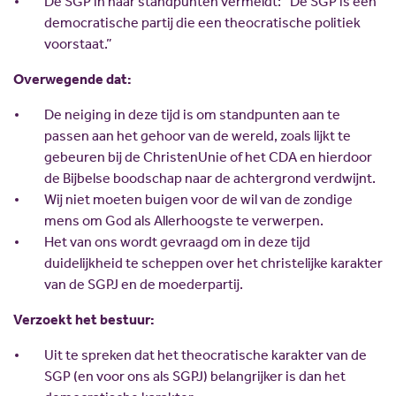
De SGP in haar standpunten vermeldt: “De SGP is een
Scholing
Commissies
democratische partij die een theocratische politiek
Nieuw politiek talent
Partners
voorstaat.”
Gastlessen
ANBI
Overwegende dat:
Activiteitenkalender
De neiging in deze tijd is om standpunten aan te
Spreekbeurtpakket
passen aan het gehoor van de wereld, zoals lijkt te
gebeuren bij de ChristenUnie of het CDA en hierdoor
JV Pakket
de Bijbelse boodschap naar de achtergrond verdwijnt.
Wij niet moeten buigen voor de wil van de zondige
mens om God als Allerhoogste te verwerpen.
Het van ons wordt gevraagd om in deze tijd
duidelijkheid te scheppen over het christelijke karakter
van de SGPJ en de moederpartij.
Verzoekt het bestuur:
Uit te spreken dat het theocratische karakter van de
SGP (en voor ons als SGPJ) belangrijker is dan het