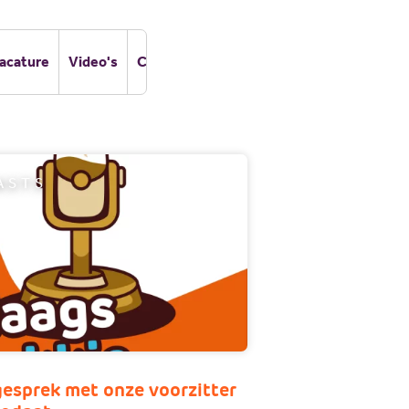
JV Pakket
acature
Video's
Columns
ASTS
gesprek met onze voorzitter