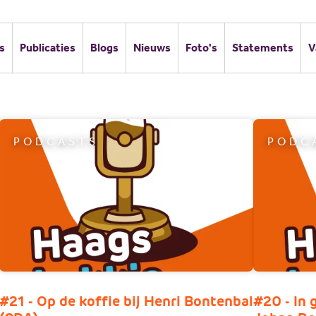
s
Publicaties
Blogs
Nieuws
Foto's
Statements
V
PODCASTS
PODC
#21 - Op de koffie bij Henri Bontenbal
#20 - In 