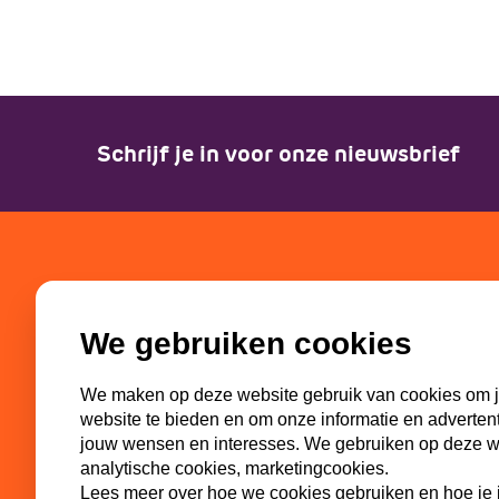
Schrijf je in voor onze nieuwsbrief
SGP-jongeren
Partn
We gebruiken cookies
Bestuur
SGP
Missie en visie
ECP-You
We maken op deze website gebruik van cookies om j
Geschiedenis
WI-SGP
website te bieden en om onze informatie en adverten
Commissies
Lokaal
jouw wensen en interesses. We gebruiken op deze web
analytische cookies, marketingcookies.
Lees meer over hoe we cookies gebruiken en hoe je j