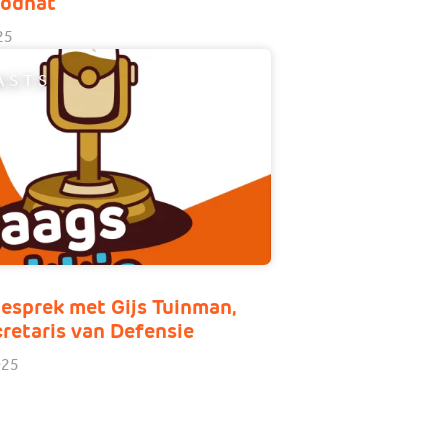
oodnat
25
ASTS
gesprek met Gijs Tuinman,
retaris van Defensie
025