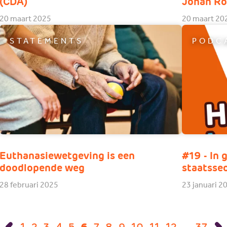
(CDA)
Johan R
20 maart 2025
20 maart 20
STATEMENTS
PODC
Euthanasiewetgeving is een
#19 - In 
doodlopende weg
staatssec
28 februari 2025
23 januari 2
1
2
3
4
5
6
7
8
9
10
11
12
…
37