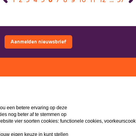
Aanmelden nieuwsbrief
ers
Doe mee
Lid worden
th
Vacatures
ou een betere ervaring op deze
Doneren
ties nog beter af te stemmen op
Sponsoren
site vier soorten cookies: functionele cookies, voorkeurscook
ouw eigen keuze in kunt stellen