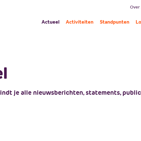
Over
B
Actueel
Activiteiten
Standpunten
Lo
Mi
G
C
Pa
l
A
ndt je alle nieuwsberichten, statements, publica