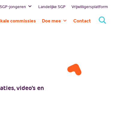
 SGP-jongeren
Landelijke SGP
Vrijwilligersplatform
estuur
kale commissies
Doe mee
Contact
ssie en visie
Lid worden
eschiedenis
Doneren
ommissies
Sponsoren
rtners
Magazines
NBI
Vacatures
Scholing
ties, video's en
Nieuw politiek talent
Gastlessen
Activiteitenkalender
Spreekbeurtpakket