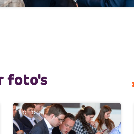
 foto's
FOTO'S