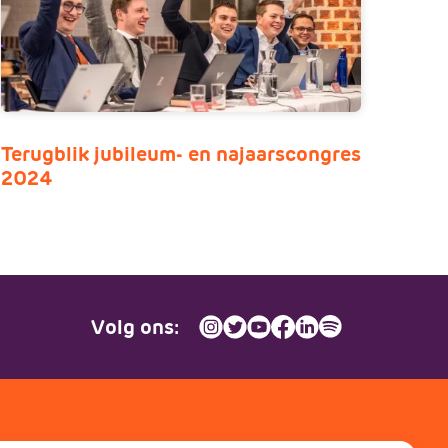
Terugblik jubileum- en najaarscongres
2024
Volg ons: