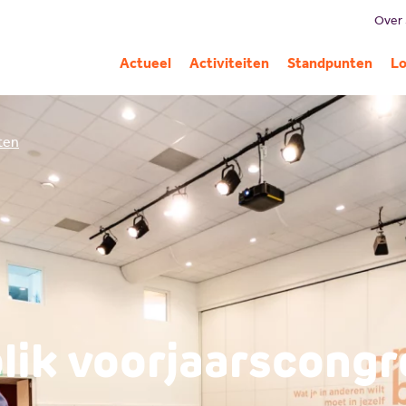
Over
B
Actueel
Activiteiten
Standpunten
Lo
Mi
G
iten
C
Pa
A
lik voorjaarscongr