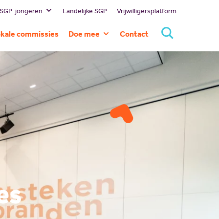
 SGP-jongeren
Landelijke SGP
Vrijwilligersplatform
estuur
kale commissies
Doe mee
Contact
ssie en visie
Lid worden
eschiedenis
Doneren
ommissies
Sponsoren
rtners
Magazines
NBI
Vacatures
Scholing
Nieuw politiek talent
Gastlessen
es
Activiteitenkalender
Spreekbeurtpakket