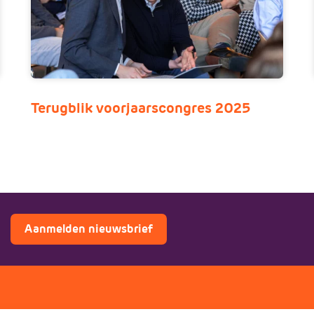
Terugblik voorjaarscongres 2025
Aanmelden nieuwsbrief