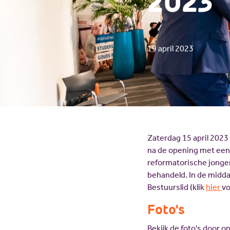
2023
19 april 2023
Zaterdag 15 april 202
na de opening met een
reformatorische jonger
behandeld. In de midd
Bestuurslid (klik
hier
vo
Foto's
Bekijk de foto's door o