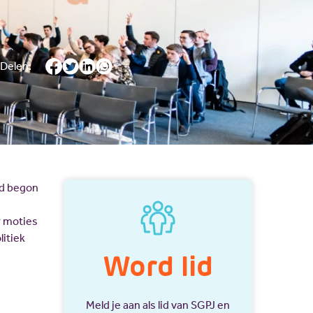
JV Pakket
Delen:
nd begon
r moties
litiek
Word lid
Meld je aan als lid van SGPJ en