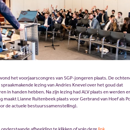
3 vond het voorjaarscongres van SGP-jongeren plaats. De ochte
 spraakmakende lezing van Andries Knevel over het goud dat
en in handen hebben. Na zijn lezing had ALV plaats en werden e
ag maakt Lianne Ruitenbeek plaats
voor Gerbrand van Hoef als Po
or de actuele bestuurssamenstelling).
p onderstaande afbeelding te klikken of volg deze
link
.