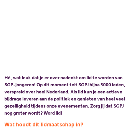
Scholing
Commissies
Word lid van één van de grootste politieke
Nieuw politiek talent
Partners
jongerenorganisaties van Nederland! Ontvang
ons magazine en doe mee met onze activiteiten.
Gastlessen
ANBI
Activiteitenkalender
Spreekbeurtpakket
JV Pakket
Hé, wat leuk dat je er over nadenkt om lid te worden van
SGP-jongeren! Op dit moment telt SGPJ bijna 3000 leden,
verspreid over heel Nederland. Als lid kun je een actieve
bijdrage leveren aan de politiek en genieten van heel veel
gezelligheid tijdens onze evenementen. Zorg jij dat SGPJ
nog groter wordt? Word lid!
Wat houdt dit lidmaatschap in?