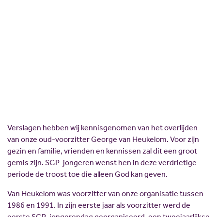
“Evenwel het vaste fondament Gods staat,
Scholing
Commissies
hebbende dit zegel: De Heere kent degenen, die
Nieuw politiek talent
Partners
de Zijnen zijn…” - 2 Timotheüs 2:19a
Gastlessen
ANBI
14 april 2023
Delen:
Activiteitenkalender
Spreekbeurtpakket
JV Pakket
Verslagen hebben wij kennisgenomen van het overlijden
van onze oud-voorzitter George van Heukelom. Voor zijn
gezin en familie, vrienden en kennissen zal dit een groot
gemis zijn. SGP-jongeren wenst hen in deze verdrietige
periode de troost toe die alleen God kan geven.
Van Heukelom was voorzitter van onze organisatie tussen
1986 en 1991. In zijn eerste jaar als voorzitter werd de
eerste SGP-jongerendag georganiseerd, een tweejaarlijkse