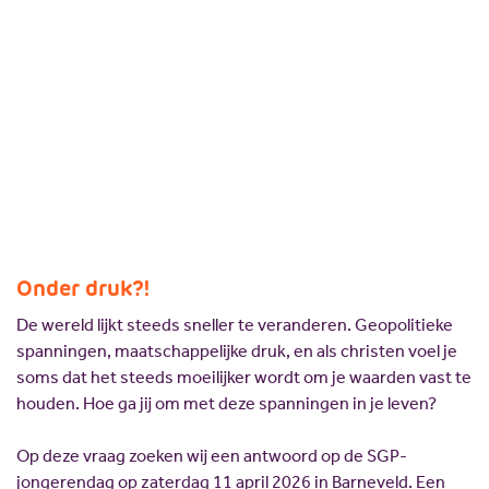
Onder Druk?! - SGP-
Scholing
Commissies
jongerendag
Nieuw politiek talent
Partners
Gastlessen
ANBI
23 maart 2026
Delen:
Activiteitenkalender
Spreekbeurtpakket
JV Pakket
Onder druk?!
De wereld lijkt steeds sneller te veranderen. Geopolitieke
spanningen, maatschappelijke druk, en als christen voel je
soms dat het steeds moeilijker wordt om je waarden vast te
houden. Hoe ga jij om met deze spanningen in je leven?
Op deze vraag zoeken wij een antwoord op de SGP-
jongerendag op zaterdag 11 april 2026 in Barneveld. Een