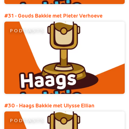
#31 - Gouds Bakkie met Pieter Verhoeve
PODCASTS
#30 - Haags Bakkie met Ulysse Ellian
PODCASTS