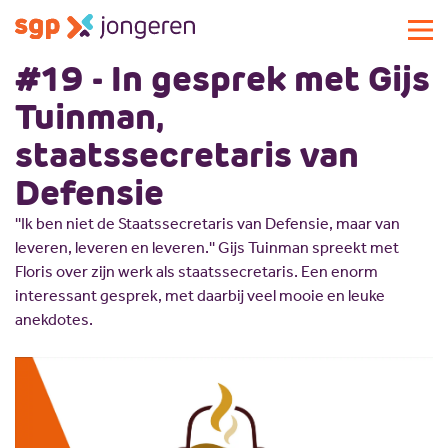
#19 - In gesprek met Gijs
Actueel
Tuinman,
Activiteiten
staatssecretaris van
Standpunten
Defensie
Lokale commissies
Doe mee
''Ik ben niet de Staatssecretaris van Defensie, maar van
leveren, leveren en leveren.'' Gijs Tuinman spreekt met
Contact
Doe mee
Floris over zijn werk als staatssecretaris. Een enorm
Over SGP-jongeren
Lid worden
interessant gesprek, met daarbij veel mooie en leuke
anekdotes.
Landelijke SGP
Doneren
Over SGP-jongeren
Vrijwilligersplatform
Sponsoren
Bestuur
Magazines
Missie en visie
Vacatures
Geschiedenis