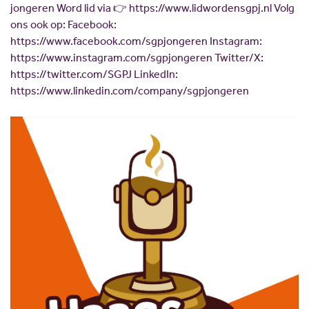
jongeren Word lid via 👉 https://www.lidwordensgpj.nl Volg
Scholing
Commissies
ons ook op: Facebook:
Nieuw politiek talent
Partners
https://www.facebook.com/sgpjongeren Instagram:
Gastlessen
ANBI
https://www.instagram.com/sgpjongeren Twitter/X:
https://twitter.com/SGPJ LinkedIn:
Activiteitenkalender
https://www.linkedin.com/company/sgpjongeren
Spreekbeurtpakket
JV Pakket