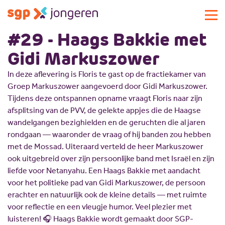
#29 - Haags Bakkie met
Actueel
Gidi Markuszower
Activiteiten
In deze aflevering is Floris te gast op de fractiekamer van
Standpunten
Groep Markuszower aangevoerd door Gidi Markuszower.
Lokale commissies
Tijdens deze ontspannen opname vraagt Floris naar zijn
afsplitsing van de PVV, de gelekte appjes die de Haagse
Doe mee
wandelgangen bezighielden en de geruchten die al jaren
Contact
Doe mee
rondgaan — waaronder de vraag of hij banden zou hebben
Over SGP-jongeren
Lid worden
met de Mossad. Uiteraard verteld de heer Markuszower
ook uitgebreid over zijn persoonlijke band met Israël en zijn
Landelijke SGP
Doneren
Over SGP-jongeren
liefde voor Netanyahu. Een Haags Bakkie met aandacht
Vrijwilligersplatform
Sponsoren
Bestuur
voor het politieke pad van Gidi Markuszower, de persoon
erachter en natuurlijk ook de kleine details — met ruimte
Magazines
Missie en visie
voor reflectie en een vleugje humor. Veel plezier met
Vacatures
Geschiedenis
luisteren! 🎧 Haags Bakkie wordt gemaakt door SGP-