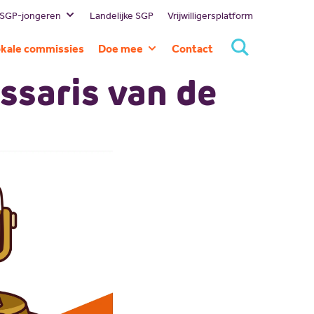
 SGP-jongeren
Landelijke SGP
Vrijwilligersplatform
estuur
kale commissies
Doe mee
Contact
ssie en visie
Lid worden
ssaris van de
eschiedenis
Doneren
ommissies
Sponsoren
rtners
Magazines
NBI
Vacatures
Scholing
Nieuw politiek talent
Gastlessen
Activiteitenkalender
Spreekbeurtpakket