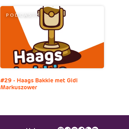
PODCASTS
#29 - Haags Bakkie met Gidi
Markuszower