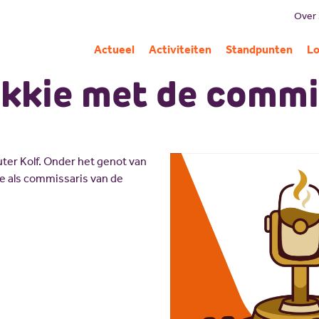
Over
B
Actueel
Activiteiten
Standpunten
Lo
Mi
kkie met de commi
G
C
Pa
uter Kolf. Onder het genot van
A
tie als commissaris van de