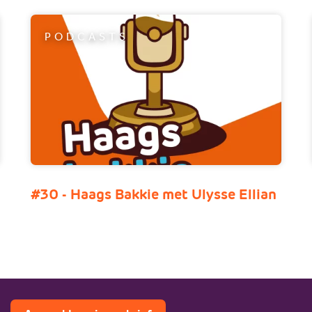
PODCASTS
#30 - Haags Bakkie met Ulysse Ellian