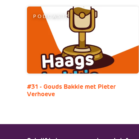
PODCASTS
#31 - Gouds Bakkie met Pieter
Verhoeve