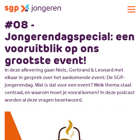
#08 -
Actueel
Jongerendagspecial: een
Activiteiten
vooruitblik op ons
Standpunten
grootste event!
Lokale commissies
Doe mee
In deze aflevering gaan Niels, Gerbrand & Leonard met
elkaar in gesprek over het aankomende event: De SGP-
Contact
Doe mee
jongerendag. Wat is dat voor een event? Welk thema staat
Over SGP-jongeren
Lid worden
centraal, en waarom moet je vooral komen? In deze podcast
worden al deze vragen beantwoord.
Landelijke SGP
Doneren
Over SGP-jongeren
Vrijwilligersplatform
Sponsoren
Bestuur
Magazines
Missie en visie
Vacatures
Geschiedenis