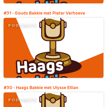
#31 - Gouds Bakkie met Pieter Verhoeve
PODCASTS
#30 - Haags Bakkie met Ulysse Ellian
PODCASTS