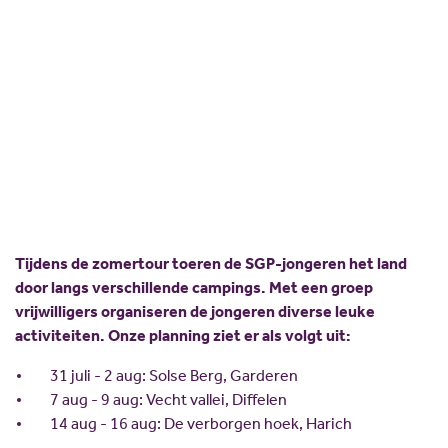
Scholing
Commissies
Nieuw politiek talent
Partners
Gastlessen
ANBI
Activiteitenkalender
Spreekbeurtpakket
JV Pakket
Tijdens de zomertour toeren de SGP-jongeren het land
door langs verschillende campings. Met een groep
vrijwilligers organiseren de jongeren diverse leuke
activiteiten. Onze planning ziet er als volgt uit:
31 juli - 2 aug: Solse Berg, Garderen
7 aug - 9 aug: Vecht vallei, Diffelen
14 aug - 16 aug: De verborgen hoek, Harich