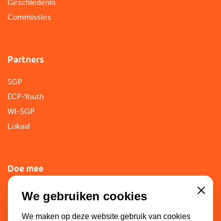
Geschiedenis
Commissies
Partners
SGP
ECP-Youth
WI-SGP
Lokaal
Doe mee
Lid worden
We gebruiken cookies
Close
Vacatures
We maken op deze website gebruik van cookies
Doneren