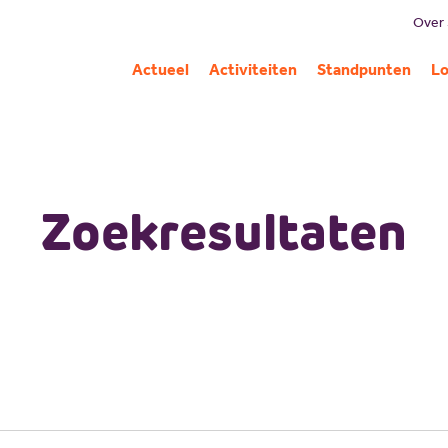
Over
B
Actueel
Activiteiten
Standpunten
Lo
Mi
G
C
Pa
Zoekresultaten
A