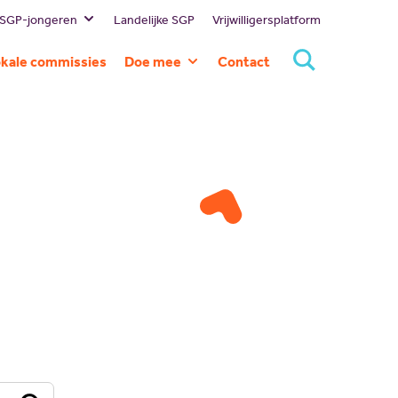
 SGP-jongeren
Landelijke SGP
Vrijwilligersplatform
estuur
kale commissies
Doe mee
Contact
ssie en visie
Lid worden
eschiedenis
Doneren
ommissies
Sponsoren
rtners
Magazines
NBI
Vacatures
Scholing
Nieuw politiek talent
Gastlessen
Activiteitenkalender
Spreekbeurtpakket