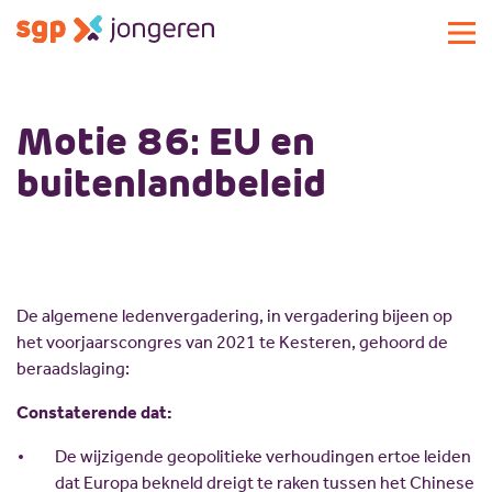
Actueel
Motie 86: EU en
Activiteiten
buitenlandbeleid
Standpunten
Lokale commissies
Doe mee
Contact
Doe mee
De algemene ledenvergadering, in vergadering bijeen op
Over SGP-jongeren
Lid worden
het voorjaarscongres van 2021 te Kesteren, gehoord de
Landelijke SGP
Doneren
Over SGP-jongeren
beraadslaging:
Vrijwilligersplatform
Sponsoren
Bestuur
Constaterende dat:
Magazines
Missie en visie
De wijzigende geopolitieke verhoudingen ertoe leiden
Vacatures
Geschiedenis
dat Europa bekneld dreigt te raken tussen het Chinese