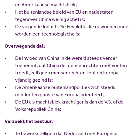
Scholing
Commissies
en Amerikaanse machtsblok;
Het buitenlandse beleid van EU en natiestaten
Nieuw politiek talent
Partners
tegenover China weinig actief is;
Gastlessen
ANBI
De volgende Industriële Revolutie die gewonnen moet
worden een technologische is;
Activiteitenkalender
Spreekbeurtpakket
Overwegende dat:
JV Pakket
De invloed van China in de wereld steeds verder
toeneemt, dat China de mensenrechten met voeten
treedt, zelf geen mensenrechten kent en Europa
vijandig gezind is;
De Amerikaanse buitenlandpolitiek zich steeds
minder ten gunste van Europa oriënteert;
De EU als machtsblok krachtiger is dan de V.S. of de
Volksrepubliek China;
Verzoekt het bestuur:
Te bewerkstelligen dat Nederland met Europese