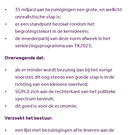
Scholing
Commissies
35 miljard aan bezuinigingen een grote, en wellicht
Nieuw politiek talent
Partners
onrealistische stap is;
er een standpunt bestaat rondom het
Gastlessen
ANBI
begrotingstekort in de kernideeën;
Activiteitenkalender
de moederpartij van deze norm afweek in het
Spreekbeurtpakket
verkiezingsprogramma van TK2025;
JV Pakket
Overwegende dat:
als er minder wordt bezuinig dan bij het vorige
voorstel, dit nog steeds een goede stap is in de
richting van een kleinere overheid;
SGP(J) zich aan de rechterkant van het politieke
spectrum bevindt;
dit goed is voor de economie;
Verzoekt het bestuur:
een lijst met bezuinigingen af te leveren aan de