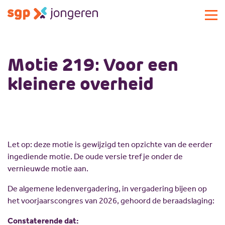
Actueel
Motie 219: Voor een
Activiteiten
kleinere overheid
Standpunten
Lokale commissies
Doe mee
Contact
Doe mee
Let op: deze motie is gewijzigd ten opzichte van de eerder
Over SGP-jongeren
Lid worden
ingediende motie. De oude versie tref je onder de
Landelijke SGP
Doneren
Over SGP-jongeren
vernieuwde motie aan.
Vrijwilligersplatform
Sponsoren
Bestuur
De algemene ledenvergadering, in vergadering bijeen op
Magazines
Missie en visie
het voorjaarscongres van 2026, gehoord de beraadslaging:
Vacatures
Geschiedenis
Constaterende dat: