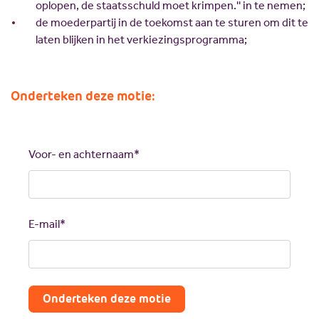
oplopen, de staatsschuld moet krimpen.'' in te nemen;
de moederpartij in de toekomst aan te sturen om dit te
laten blijken in het verkiezingsprogramma;
Onderteken deze motie:
Call
me
back
Voor- en achternaam*
by
fax
E-mail*
Onderteken deze motie