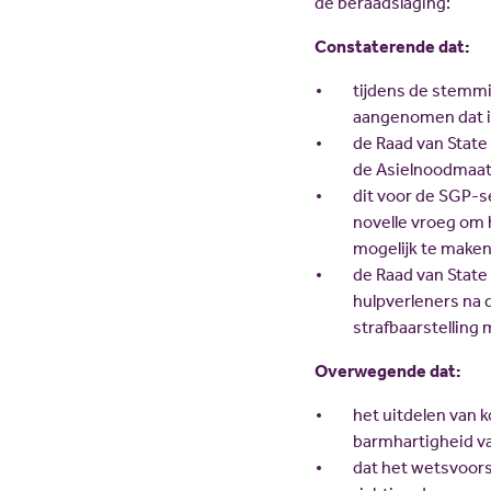
de beraadslaging:
Constaterende dat:
tijdens de stemm
aangenomen dat ill
de Raad van State
de Asielnoodmaatr
dit voor de SGP-
novelle vroeg om h
mogelijk te maken
de Raad van State
hulpverleners na de
strafbaarstelling 
Overwegende dat:
het uitdelen van k
barmhartigheid va
dat het wetsvoors