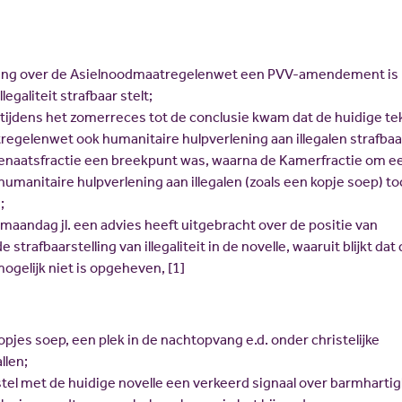
ing over de Asielnoodmaatregelenwet een PVV-amendement is
egaliteit strafbaar stelt;
 tijdens het zomerreces tot de conclusie kwam dat de huidige te
egelenwet ook humanitaire hulpverlening aan illegalen strafbaar
senaatsfractie een breekpunt was, waarna de Kamerfractie om e
umanitaire hulpverlening aan illegalen (zoals een kopje soep) to
;
 maandag jl. een advies heeft uitgebracht over de positie van
 strafbaarstelling van illegaliteit in de novelle, waaruit blijkt dat
mogelijk niet is opgeheven, [1]
opjes soep, een plek in de nachtopvang e.d. onder christelijke
llen;
tel met de huidige novelle een verkeerd signaal over barmharti