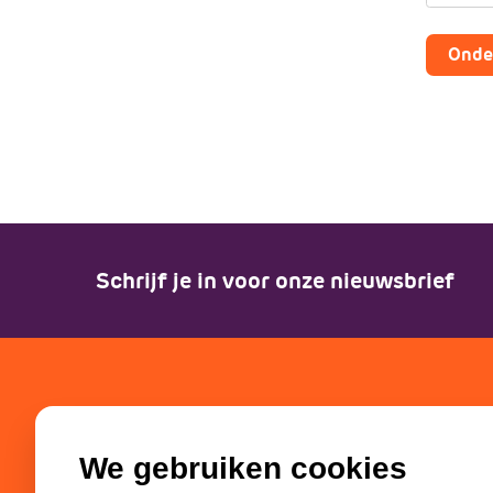
Onde
Schrijf je in voor onze nieuwsbrief
SGP-jongeren
Partn
We gebruiken cookies
Bestuur
SGP