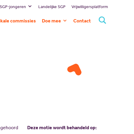
 SGP-jongeren
Landelijke SGP
Vrijwilligersplatform
estuur
kale commissies
Doe mee
Contact
ssie en visie
Lid worden
eschiedenis
Doneren
ommissies
Sponsoren
rtners
Magazines
NBI
Vacatures
Scholing
Nieuw politiek talent
Gastlessen
Activiteitenkalender
Spreekbeurtpakket
, gehoord
Deze motie wordt behandeld op: