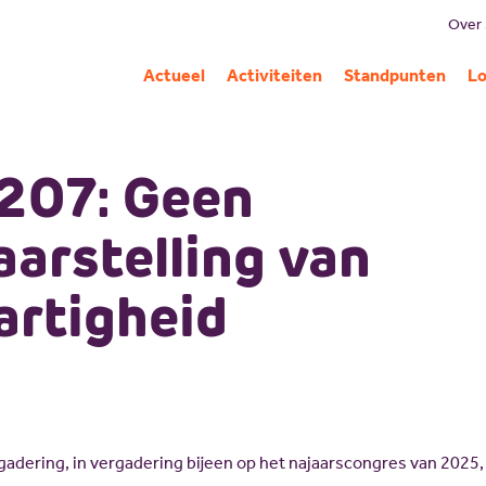
Over
B
Actueel
Activiteiten
Standpunten
Lo
Mi
G
207: Geen
C
Pa
aarstelling van
A
rtigheid
adering, in vergadering bijeen op het najaarscongres van 2025