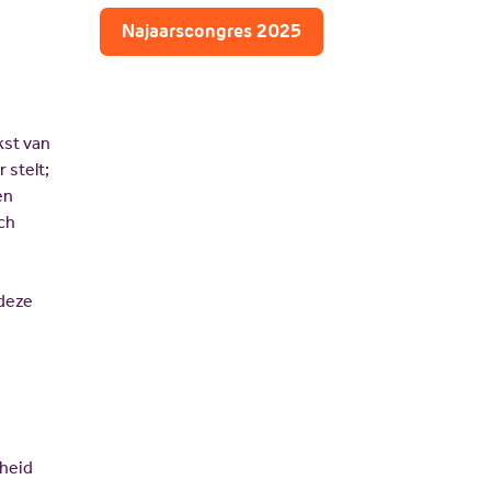
JV Pakket
Najaarscongres 2025
kst van
 stelt;
en
ch
 deze
gheid