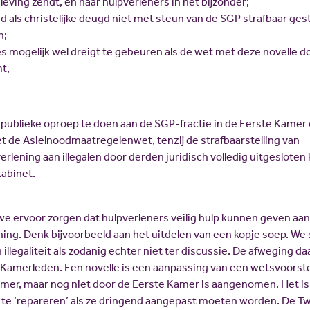
eving zendt, en naar hulpverleners in het bijzonder;
d als christelijke deugd niet met steun van de SGP strafbaar ges
n;
ies mogelijk wel dreigt te gebeuren als de wet met deze novelle d
t,
publieke oproep te doen aan de SGP-fractie in de Eerste Kamer
 de Asielnoodmaatregelenwet, tenzij de strafbaarstelling van
rlening aan illegalen door derden juridisch volledig uitgesloten
abinet.
we ervoor zorgen dat hulpverleners veilig hulp kunnen geven a
ning. Denk bijvoorbeeld aan het uitdelen van een kopje soep. We 
 illegaliteit als zodanig echter niet ter discussie. De afweging da
amerleden. Een novelle is een aanpassing van een wetsvoorstel
mer, maar nog niet door de Eerste Kamer is aangenomen. Het is
te ‘repareren’ als ze dringend aangepast moeten worden. De 