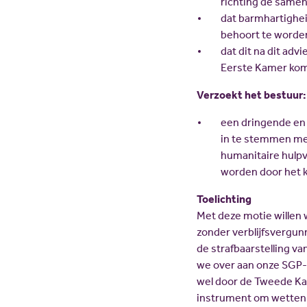
richting de samenl
dat barmhartighei
behoort te worde
dat dit na dit adv
Eerste Kamer kom
Verzoekt het bestuur:
een dringende en 
in te stemmen met
humanitaire hulpve
worden door het k
Toelichting
Met deze motie willen 
zonder verblijfsvergun
de strafbaarstelling van
we over aan onze SGP-K
wel door de Tweede Ka
instrument om wetten 