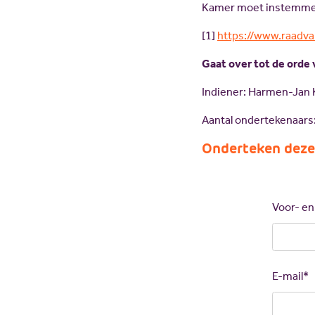
Kamer moet instemmen 
[1]
https://www.raadva
Gaat over tot de orde 
Indiener: Harmen-Jan
Aantal ondertekenaars
Onderteken deze
Call
me
back
Voor- e
by
fax
E-mail*