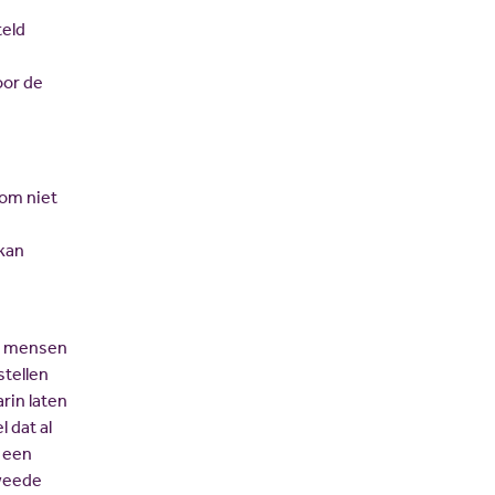
teld
oor de
 om niet
 kan
an mensen
stellen
arin laten
 dat al
 een
Tweede