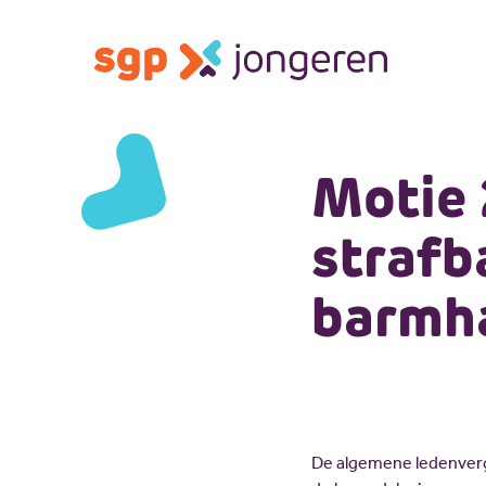
Motie 
strafb
barmha
De algemene ledenverg