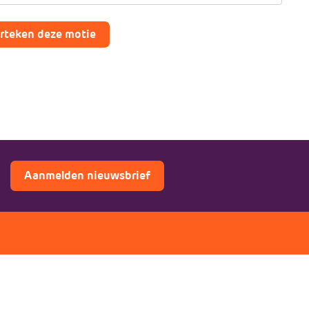
rteken deze motie
Aanmelden nieuwsbrief
ers
Doe mee
Lid worden