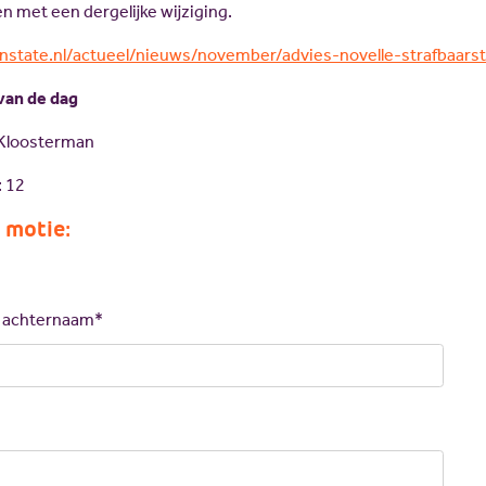
met een dergelijke wijziging.
nstate.nl/actueel/nieuws/november/advies-novelle-strafbaarste
van de dag
 Kloosterman
: 12
 motie:
n achternaam*