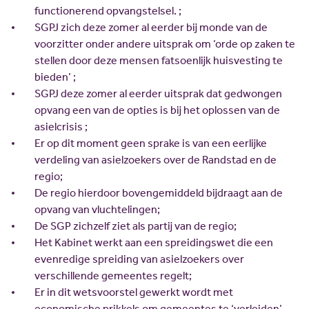
Scholing
Commissies
functionerend opvangstelsel. ;
SGPJ zich deze zomer al eerder bij monde van de
Nieuw politiek talent
Partners
voorzitter onder andere uitsprak om ‘orde op zaken te
Gastlessen
ANBI
stellen door deze mensen fatsoenlijk huisvesting te
bieden’ ;
Activiteitenkalender
SGPJ deze zomer al eerder uitsprak dat gedwongen
Spreekbeurtpakket
opvang een van de opties is bij het oplossen van de
JV Pakket
asielcrisis ;
Er op dit moment geen sprake is van een eerlijke
verdeling van asielzoekers over de Randstad en de
regio;
De regio hierdoor bovengemiddeld bijdraagt aan de
opvang van vluchtelingen;
De SGP zichzelf ziet als partij van de regio;
Het Kabinet werkt aan een spreidingswet die een
evenredige spreiding van asielzoekers over
verschillende gemeentes regelt;
Er in dit wetsvoorstel gewerkt wordt met
economische prikkels om gemeentes te ‘verleiden’