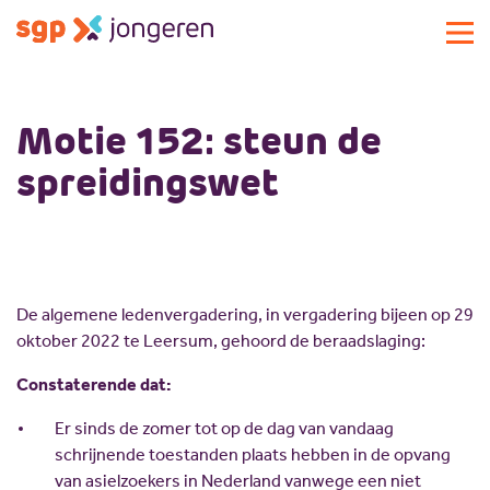
Actueel
Motie 152: steun de
Activiteiten
spreidingswet
Standpunten
Lokale commissies
Doe mee
Contact
Doe mee
De algemene ledenvergadering, in vergadering bijeen op 29
Over SGP-jongeren
Lid worden
oktober 2022 te Leersum, gehoord de beraadslaging:
Landelijke SGP
Doneren
Over SGP-jongeren
Constaterende dat:
Vrijwilligersplatform
Sponsoren
Bestuur
Er sinds de zomer tot op de dag van vandaag
Magazines
Missie en visie
schrijnende toestanden plaats hebben in de opvang
Vacatures
Geschiedenis
van asielzoekers in Nederland vanwege een niet