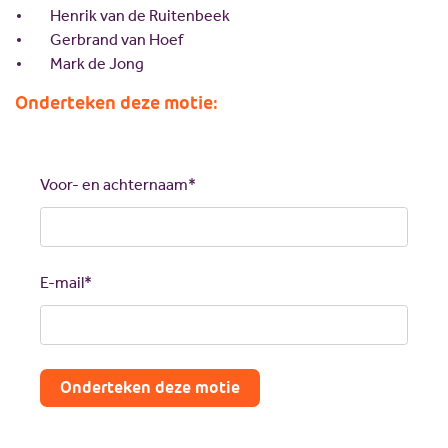
Henrik van de Ruitenbeek
Gerbrand van Hoef
Mark de Jong
Onderteken deze motie:
Call
me
back
Voor- en achternaam*
by
fax
E-mail*
Onderteken deze motie