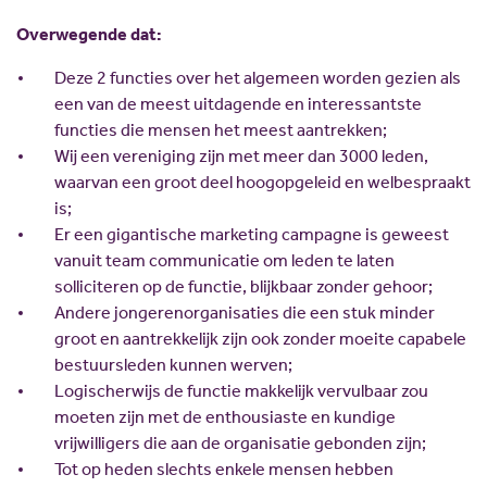
Scholing
Commissies
Overwegende dat:
Nieuw politiek talent
Partners
Deze 2 functies over het algemeen worden gezien als
Gastlessen
ANBI
een van de meest uitdagende en interessantste
Activiteitenkalender
functies die mensen het meest aantrekken;
Wij een vereniging zijn met meer dan 3000 leden,
Spreekbeurtpakket
waarvan een groot deel hoogopgeleid en welbespraakt
JV Pakket
is;
Er een gigantische marketing campagne is geweest
vanuit team communicatie om leden te laten
solliciteren op de functie, blijkbaar zonder gehoor;
Andere jongerenorganisaties die een stuk minder
groot en aantrekkelijk zijn ook zonder moeite capabele
bestuursleden kunnen werven;
Logischerwijs de functie makkelijk vervulbaar zou
moeten zijn met de enthousiaste en kundige
vrijwilligers die aan de organisatie gebonden zijn;
Tot op heden slechts enkele mensen hebben