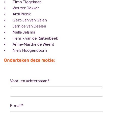
Timo Tiggelman
Wouter Dekker
Ardi Pierik
Gert-Jan van Galen
Jarnice van Deelen
Melle Jelsma
Henrik van de Ruitenbeek
Anne-Marthe de Weerd
Niels Hoogendoorn
Onderteken deze motie:
Call
me
back
Voor- en achternaam*
by
fax
E-mail*