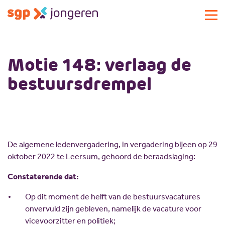
Actueel
Motie 148: verlaag de
Activiteiten
bestuursdrempel
Standpunten
Lokale commissies
Doe mee
Contact
Doe mee
De algemene ledenvergadering, in vergadering bijeen op 29
Over SGP-jongeren
Lid worden
oktober 2022 te Leersum, gehoord de beraadslaging:
Landelijke SGP
Doneren
Over SGP-jongeren
Constaterende dat:
Vrijwilligersplatform
Sponsoren
Bestuur
Op dit moment de helft van de bestuursvacatures
Magazines
Missie en visie
onvervuld zijn gebleven, namelijk de vacature voor
Vacatures
Geschiedenis
vicevoorzitter en politiek;